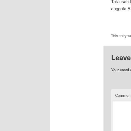
Tak usah t
anggota A
This entry w
Leave
Your email 
Commen