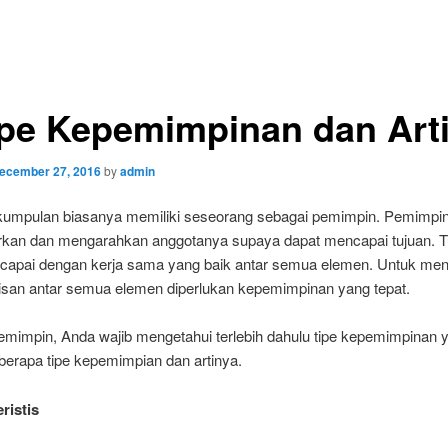
ipe Kepemimpinan dan Art
ecember 27, 2016
by
admin
kumpulan biasanya memiliki seseorang sebagai pemimpin. Pemimpin
kan dan mengarahkan anggotanya supaya dapat mencapai tujuan. T
dicapai dengan kerja sama yang baik antar semua elemen. Untuk me
san antar semua elemen diperlukan kepemimpinan yang tepat.
emimpin, Anda wajib mengetahui terlebih dahulu tipe kepemimpinan 
berapa tipe kepemimpian dan artinya.
eristis