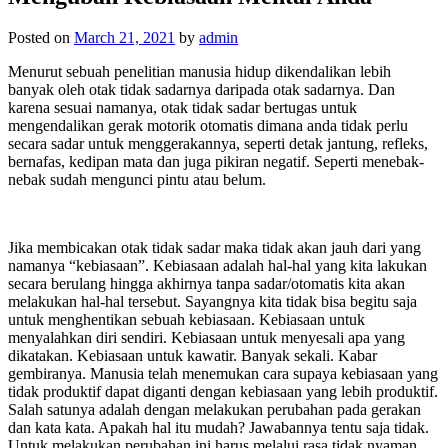
Posted on
March 21, 2021
by
admin
Menurut sebuah penelitian manusia hidup dikendalikan lebih
banyak oleh otak tidak sadarnya daripada otak sadarnya. Dan
karena sesuai namanya, otak tidak sadar bertugas untuk
mengendalikan gerak motorik otomatis dimana anda tidak perlu
secara sadar untuk menggerakannya, seperti detak jantung, refleks,
bernafas, kedipan mata dan juga pikiran negatif. Seperti menebak-
nebak sudah mengunci pintu atau belum.
Jika membicakan otak tidak sadar maka tidak akan jauh dari yang
namanya “kebiasaan”. Kebiasaan adalah hal-hal yang kita lakukan
secara berulang hingga akhirnya tanpa sadar/otomatis kita akan
melakukan hal-hal tersebut. Sayangnya kita tidak bisa begitu saja
untuk menghentikan sebuah kebiasaan. Kebiasaan untuk
menyalahkan diri sendiri. Kebiasaan untuk menyesali apa yang
dikatakan. Kebiasaan untuk kawatir. Banyak sekali. Kabar
gembiranya. Manusia telah menemukan cara supaya kebiasaan yang
tidak produktif dapat diganti dengan kebiasaan yang lebih produktif.
Salah satunya adalah dengan melakukan perubahan pada gerakan
dan kata kata. Apakah hal itu mudah? Jawabannya tentu saja tidak.
Untuk melakukan perubahan ini harus melalui rasa tidak nyaman