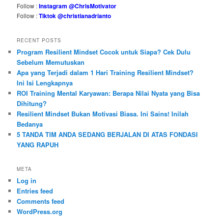
Follow :
Instagram @ChrisMotivator
Follow :
Tiktok @christianadrianto
RECENT POSTS
Program Resilient Mindset Cocok untuk Siapa? Cek Dulu
Sebelum Memutuskan
Apa yang Terjadi dalam 1 Hari Training Resilient Mindset?
Ini Isi Lengkapnya
ROI Training Mental Karyawan: Berapa Nilai Nyata yang Bisa
Dihitung?
Resilient Mindset Bukan Motivasi Biasa. Ini Sains! Inilah
Bedanya
5 TANDA TIM ANDA SEDANG BERJALAN DI ATAS FONDASI
YANG RAPUH
META
Log in
Entries feed
Comments feed
WordPress.org