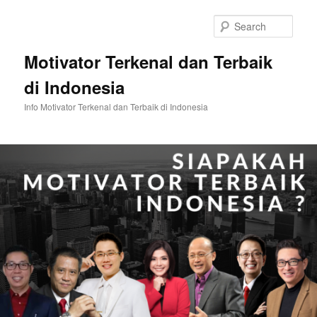
Skip
Skip
to
to
Sear
primary
secondary
content
content
Motivator Terkenal dan Terbaik
di Indonesia
Info Motivator Terkenal dan Terbaik di Indonesia