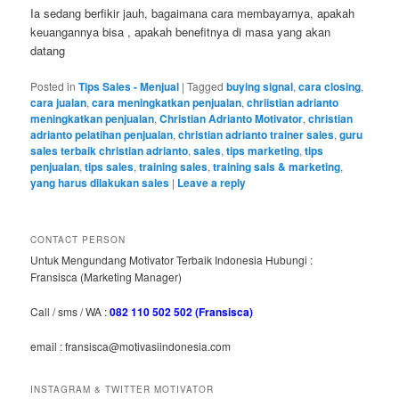
Ia sedang berfikir jauh, bagaimana cara membayarnya, apakah
keuangannya bisa , apakah benefitnya di masa yang akan
datang
Posted in
Tips Sales - Menjual
|
Tagged
buying signal
,
cara closing
,
cara jualan
,
cara meningkatkan penjualan
,
chriistian adrianto
meningkatkan penjualan
,
Christian Adrianto Motivator
,
christian
adrianto pelatihan penjualan
,
christian adrianto trainer sales
,
guru
sales terbaik christian adrianto
,
sales
,
tips marketing
,
tips
penjualan
,
tips sales
,
training sales
,
training sals & marketing
,
yang harus dilakukan sales
|
Leave a reply
CONTACT PERSON
Untuk Mengundang Motivator Terbaik Indonesia Hubungi :
Fransisca (Marketing Manager)
Call / sms / WA :
082 110 502 502 (Fransisca)
email : fransisca@motivasiindonesia.com
INSTAGRAM & TWITTER MOTIVATOR