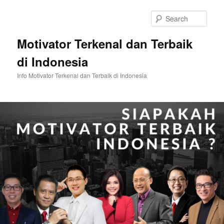
Skip
Skip
to
to
Sear
primary
secondary
content
content
Motivator Terkenal dan Terbaik
di Indonesia
Info Motivator Terkenal dan Terbaik di Indonesia