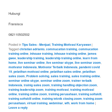
Hubungi
Fransisca
082110502502
Posted in
Tips Sales - Menjual
,
Training Motivasi Karyawan
|
Tagged
christian adrianto
,
commucation training
,
commucation
training online
,
inhouse training
,
inhouse training online
,
james
gwee
,
leadership training
,
leadership training online
,
learn from
home
,
live seminar online
,
live seminar skype
,
live seminar zoom
,
motivator indonesia
,
Motivator Terbaik Indonesia
,
pandemi covid
19
,
pelatihan motivasi online
,
pelatihan sales online
,
pelatihan
sales zoom
,
Problem solving
,
sales training
,
sales training online
,
seminar online skype
,
seminar online zoom
,
trainer terbaik
indonesia
,
trainig sales zoom
,
training handling objection zoom
,
training leadership zoom
,
training motivasi
,
training motivasi
online
,
training online zoom
,
training perusahaan
,
training softskill
,
training softskill online
,
training teknik closing zoom
,
training zoom
perusahaan
,
virtual training
,
webminar
,
wfh
,
work from home
|
Leave a reply