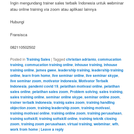
Ingin mengundang trainer sales terbaik Indonesia untuk webminar
atau online training via zoom atau aplikasi lainnya
Hubungi
Fransisca
082110502502
Posted in
Training Sales
|
Tagged
christian adrianto
,
commucation
training
,
commucation training online
,
inhouse training
,
inhouse
training online
,
james gwee
,
leadership training
,
leadership training
online
,
learn from home
,
live seminar online
,
live seminar skype
,
live seminar zoom
,
motivator indonesia
,
Motivator Terbaik
Indonesia
,
pandemi covid 19
,
pelatihan motivasi online
,
pelatihan
sales online
,
pelatihan sales zoom
,
Problem solving
,
sales training
,
sales training online
,
seminar online skype
,
seminar online zoom
,
trainer terbaik indonesia
,
trainig sales zoom
,
training handling
objection zoom
,
training leadership zoom
,
training motivasi
,
training motivasi online
,
training online zoom
,
training perusahaan
,
training softskill
,
training softskill online
,
training teknik closing
zoom
,
training zoom perusahaan
,
virtual training
,
webminar
,
wfh
,
work from home
|
Leave a reply