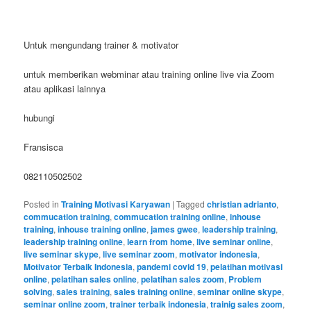
Untuk mengundang trainer & motivator
untuk memberikan webminar atau training online live via Zoom
atau aplikasi lainnya
hubungi
Fransisca
082110502502
Posted in
Training Motivasi Karyawan
|
Tagged
christian adrianto
,
commucation training
,
commucation training online
,
inhouse
training
,
inhouse training online
,
james gwee
,
leadership training
,
leadership training online
,
learn from home
,
live seminar online
,
live seminar skype
,
live seminar zoom
,
motivator indonesia
,
Motivator Terbaik Indonesia
,
pandemi covid 19
,
pelatihan motivasi
online
,
pelatihan sales online
,
pelatihan sales zoom
,
Problem
solving
,
sales training
,
sales training online
,
seminar online skype
,
seminar online zoom
,
trainer terbaik indonesia
,
trainig sales zoom
,