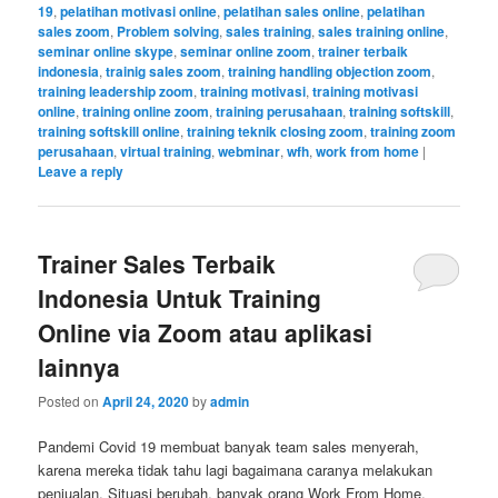
19
,
pelatihan motivasi online
,
pelatihan sales online
,
pelatihan
sales zoom
,
Problem solving
,
sales training
,
sales training online
,
seminar online skype
,
seminar online zoom
,
trainer terbaik
indonesia
,
trainig sales zoom
,
training handling objection zoom
,
training leadership zoom
,
training motivasi
,
training motivasi
online
,
training online zoom
,
training perusahaan
,
training softskill
,
training softskill online
,
training teknik closing zoom
,
training zoom
perusahaan
,
virtual training
,
webminar
,
wfh
,
work from home
|
Leave a reply
Trainer Sales Terbaik
Indonesia Untuk Training
Online via Zoom atau aplikasi
lainnya
Posted on
April 24, 2020
by
admin
Pandemi Covid 19 membuat banyak team sales menyerah,
karena mereka tidak tahu lagi bagaimana caranya melakukan
penjualan. Situasi berubah, banyak orang Work From Home,