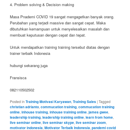
4. Problem solving & Decision making
Masa Pnademi COVID 19 sangat mengagetkan banyak orang.
Perubahan yang terjadi massive dan sangat cepat. Maka
dibutuhkan kemampuan untuk menyelesaikan masalah dan
membuat keputusan dengan cepat dan tepat.
Untuk mendapatkan training training tersebut diatas dengan
trainer terbaik Indonesia
hubungi sekarang juga
Fransisca
082110502502
Posted in
Training Motivasi Karyawan
,
Training Sales
|
Tagged
christian adrianto
,
commucation training
,
commucation training
online
,
inhouse training
,
inhouse training online
,
james gwee
,
leadership training
,
leadership training online
,
learn from home
,
live seminar online
,
live seminar skype
,
live seminar zoom
,
motivator indonesia
,
Motivator Terbaik Indonesia
,
pandemi covid