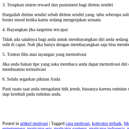
3. Terapkan sistem reward dan punisment bagi dirimu sendiri
Hargailah dirimu sendiri sebab dirimu sendiri yang tahu seberapa su
boster mood ketika kamu sedang mengerjakan sesuatu
4. Bayangkan jika targetmu tercapai
Tidak ada salahnya bagi anda untuk membayangkan diri anda sedang me
sulit di capai. Nah jika hanya dengan membayangkan saja bisa mem
5. Tonton film atau tayangan yang memotivasi
Jika anda bukan tipe yang suka membaca anda dapat memotivasi diri 
membuatmu termotivasi
6. Selalu segarkan pikiran Anda
Pasti suatu saat anda mengalami titik jenuh, biasanya karena rutinita
siap kembali pada rutinitas anda.
Posted in
artikel motivasi
|
Tagged
cara motivasi
,
kotivator terbaik
,
Mo
entrepreneur
,
motivator esq
,
motivator ganteng
,
motivator indonesia
,
m