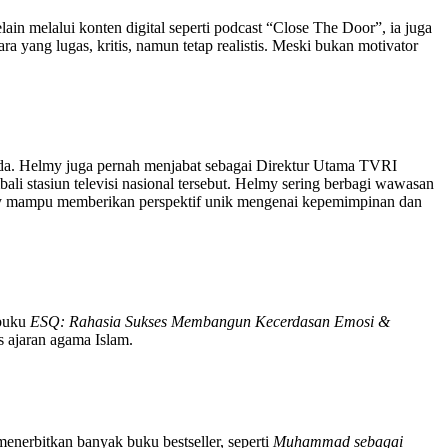
ain melalui konten digital seperti podcast “Close The Door”, ia juga
a yang lugas, kritis, namun tetap realistis. Meski bukan motivator
 muda. Helmy juga pernah menjabat sebagai Direktur Utama TVRI
 stasiun televisi nasional tersebut. Helmy sering berbagi wawasan
elmy mampu memberikan perspektif unik mengenai kepemimpinan dan
buku
ESQ: Rahasia Sukses Membangun Kecerdasan Emosi &
s ajaran agama Islam.
enerbitkan banyak buku bestseller, seperti
Muhammad sebagai