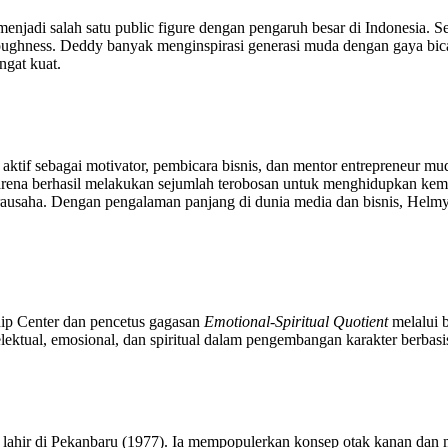
jadi salah satu public figure dengan pengaruh besar di Indonesia. Sel
 toughness. Deddy banyak menginspirasi generasi muda dengan gaya bicar
gat kuat.
i aktif sebagai motivator, pembicara bisnis, dan mentor entrepreneur
na berhasil melakukan sejumlah terobosan untuk menghidupkan kembali
t wirausaha. Dengan pengalaman panjang di dunia media dan bisnis, H
hip Center dan pencetus gagasan
Emotional-Spiritual Quotient
melalui 
ektual, emosional, dan spiritual dalam pengembangan karakter berbasi
” lahir di Pekanbaru (1977). Ia mempopulerkan konsep otak kanan dan m