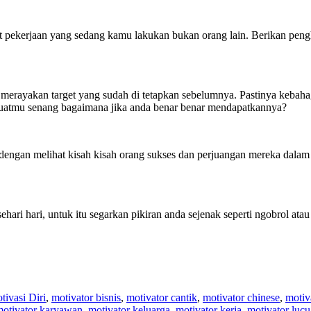
lit pekerjaan yang sedang kamu lakukan bukan orang lain. Berikan pen
rayakan target yang sudah di tetapkan sebelumnya. Pastinya kebahagiaa
buatmu senang bagaimana jika anda benar benar mendapatkannya?
dengan melihat kisah kisah orang sukses dan perjuangan mereka dalam 
s sehari hari, untuk itu segarkan pikiran anda sejenak seperti ngobrol a
tivasi Diri
,
motivator bisnis
,
motivator cantik
,
motivator chinese
,
motiv
otivator karyawan
,
motivator keluarga
,
motivator kerja
,
motivator lucu