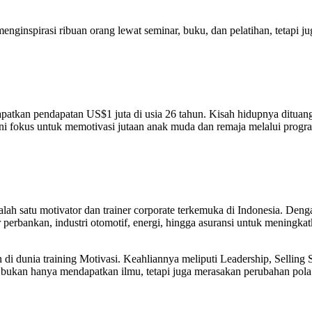
menginspirasi ribuan orang lewat seminar, buku, dan pelatihan, tetapi 
dapatkan pendapatan US$1 juta di usia 26 tahun. Kisah hidupnya ditua
ni fokus untuk memotivasi jutaan anak muda dan remaja melalui progra
alah satu motivator dan trainer corporate terkemuka di Indonesia. Den
or perbankan, industri otomotif, energi, hingga asuransi untuk meningk
n di dunia training Motivasi. Keahliannya meliputi Leadership, Selling 
a bukan hanya mendapatkan ilmu, tetapi juga merasakan perubahan pola 