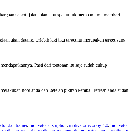
ghargaan seperti jalan jalan atau spa, untuk membantumu memberi
n akan datang, terlebih lagi jika target itu merupakan target yang
mendapatkannya. Pasti dari tontonan itu saja sudah cukup
tau melakukan hobi anda dan setelah pikiran kembali refresh anda sudah
ator dan trainer
,
motivator disruption
,
motivator econoy 4.0
,
motivator
,
motivator menarik
,
motivator menyentuh
,
motivator muda
,
motivator