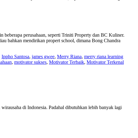
in beberapa perusahaan, seperti Triniti Property dan BC Kuliner.
liau bahkan mendirikan propert school, dimana Bong Chandra
,
Ippho Santosa
,
james gwee
,
Merry Riana
,
merry riana learning
sahaan
,
motivator sukses
,
Motivator Terbaik
,
Motivator Terkenal
 wirausaha di Indonesia. Padahal dibutuhkan lebih banyak lagi