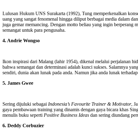
Lulusan Hukum UNS Surakarta (1992), Tung memperkenalkan konsep 
uang yang sangat fenomenal hingga diliput berbagai media dalam dan 
juga gemar memancing. Dengan motto beliau yang ingin berperang men
semangat untuk para pengusaha.
4. Andrie Wongso
Ikon inspirasi dari Malang (lahir 1954), dikenal melalui perjalanan
bahwa semangat dan determinasi adalah kunci sukses. Salamnya yan
sendiri, dunia akan lunak pada anda. Namun jika anda lunak terhadap 
5. James Gwee
Sering dijuluki sebagai
Indonesia’s Favourite Trainer & Motivator
, J
gaya pembawaan training yang dinamis dengan gaya bicara khas Singl
menulis buku seperti
Positive Business Ideas
dan sering diundang peru
6. Deddy Corbuzier