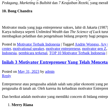
Pedagang
,
Marketing is Bullshit
dan
7 Keajaiban Rezeki
, yang merai
10. Bong Chandra
Motivator muda yang juga entrepreneur sukses, lahir di Jakarta (1987
Karya tulisnya seperti
Unlimited Wealth
dan
The Science of Luck
turu
membagikan pelatihan dan pengetahuan bidang property bagi pengus
Posted in
Motivator Terbaik Indonesia
|
Tagged
Andrie Wongso
,
Ary 
center
,
motivational speaker
,
motivator entrepreneur
,
motivator gen Z
Indonesia
,
pembicara terkenal
,
TOP 10 Motivator Terbaik Indonesia
|
Inilah 3 Motivator Entrepreneur Yang Telah Mencet
Posted on
May 31, 2023
by
admin
Reply
Entrepreneur atau pengusaha adalah salah satu pilar ekonomi yang pe
pengusaha di tanah air. Oleh karena itu kehadiran motivator Entrepr
Dan berikut adalah motivator yang memiliki concern di bidang entrep
Merry Riana