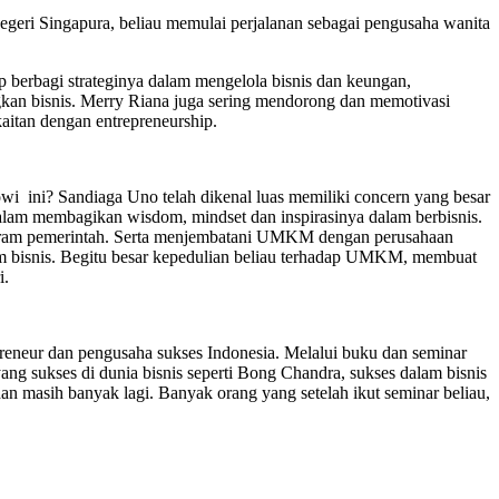
negeri Singapura, beliau memulai perjalanan sebagai pengusaha wanita
p berbagi strateginya dalam mengelola bisnis dan keungan,
gkan bisnis. Merry Riana juga sering mendorong dan memotivasi
aitan dengan entrepreneurship.
kowi ini? Sandiaga Uno telah dikenal luas memiliki concern yang besar
dalam membagikan wisdom, mindset dan inspirasinya dalam berbisnis.
gram pemerintah. Serta menjembatani UMKM dengan perusahaan
lam bisnis. Begitu besar kepedulian beliau terhadap UMKM, membuat
i.
reneur dan pengusaha sukses Indonesia. Melalui buku dan seminar
yang sukses di dunia bisnis seperti Bong Chandra, sukses dalam bisnis
an masih banyak lagi. Banyak orang yang setelah ikut seminar beliau,