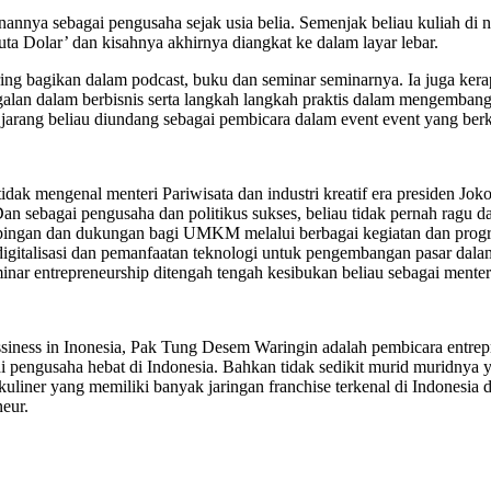
nannya sebagai pengusaha sejak usia belia. Semenjak beliau kuliah di 
ta Dolar’ dan kisahnya akhirnya diangkat ke dalam layar lebar.
ering bagikan dalam podcast, buku dan seminar seminarnya. Ia juga kera
alan dalam berbisnis serta langkah langkah praktis dalam mengemban
 jarang beliau diundang sebagai pembicara dalam event event yang berk
tidak mengenal menteri Pariwisata dan industri kreatif era presiden Jo
an sebagai pengusaha dan politikus sukses, beliau tidak pernah ragu 
mpingan dan dukungan bagi UMKM melalui berbagai kegiatan dan pro
 digitalisasi dan pemanfaatan teknologi untuk pengembangan pasar da
inar entrepreneurship ditengah tengah kesibukan beliau sebagai menter
ssiness in Inonesia, Pak Tung Desem Waringin adalah pembicara entrep
adi pengusaha hebat di Indonesia. Bahkan tidak sedikit murid muridnya 
liner yang memiliki banyak jaringan franchise terkenal di Indonesia d
neur.