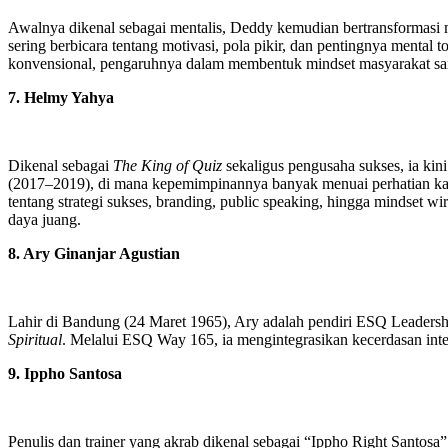
Awalnya dikenal sebagai mentalis, Deddy kemudian bertransformasi men
sering berbicara tentang motivasi, pola pikir, dan pentingnya mental
konvensional, pengaruhnya dalam membentuk mindset masyarakat san
7. Helmy Yahya
Dikenal sebagai
The King of Quiz
sekaligus pengusaha sukses, ia kin
(2017–2019), di mana kepemimpinannya banyak menuai perhatian kare
tentang strategi sukses, branding, public speaking, hingga mindse
daya juang.
8. Ary Ginanjar Agustian
Lahir di Bandung (24 Maret 1965), Ary adalah pendiri ESQ Leaders
Spiritual
. Melalui ESQ Way 165, ia mengintegrasikan kecerdasan intel
9. Ippho Santosa
Penulis dan trainer yang akrab dikenal sebagai “Ippho Right Santosa