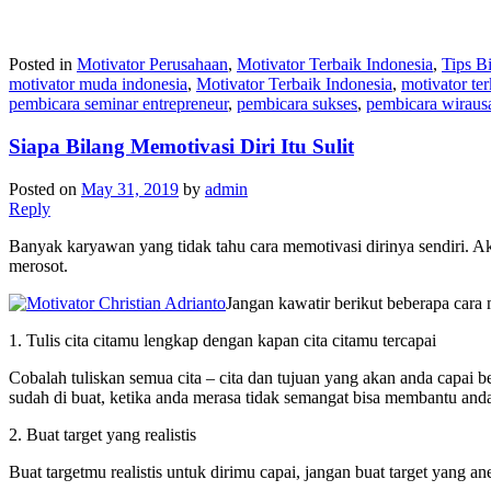
Posted in
Motivator Perusahaan
,
Motivator Terbaik Indonesia
,
Tips Bi
motivator muda indonesia
,
Motivator Terbaik Indonesia
,
motivator ter
pembicara seminar entrepreneur
,
pembicara sukses
,
pembicara wiraus
Siapa Bilang Memotivasi Diri Itu Sulit
Posted on
May 31, 2019
by
admin
Reply
Banyak karyawan yang tidak tahu cara memotivasi dirinya sendiri. Ak
merosot.
Jangan kawatir berikut beberapa cara m
1. Tulis cita citamu lengkap dengan kapan cita citamu tercapai
Cobalah tuliskan semua cita – cita dan tujuan yang akan anda capai 
sudah di buat, ketika anda merasa tidak semangat bisa membantu an
2. Buat target yang realistis
Buat targetmu realistis untuk dirimu capai, jangan buat target yang 