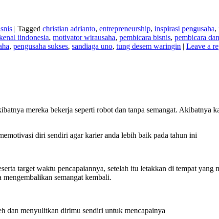
snis
|
Tagged
christian adrianto
,
entrepreneurship
,
inspirasi pengusaha
,
kenal iindonesia
,
motivator wirausaha
,
pembicara bisnis
,
pembicara da
aha
,
pengusaha sukses
,
sandiaga uno
,
tung desem waringin
|
Leave a re
ibatnya mereka bekerja seperti robot dan tanpa semangat. Akibatnya ka
emotivasi diri sendiri agar karier anda lebih baik pada tahun ini
beserta target waktu pencapaiannya, setelah itu letakkan di tempat y
da mengembalikan semangat kembali.
aneh dan menyulitkan dirimu sendiri untuk mencapainya