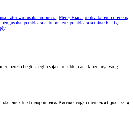
inspirator wirausaha indonesia
,
Merry Riana
,
motivator entrepreneur
,
n pengusaha
,
pembicara entrepreneur
,
pembicara seminar bisnis
,
ply
rier mereka begitu-begitu saja dan bahkan ada kinerjanya yang
ang mudah anda lihat maupun baca. Karena dengan membaca tujuan yang