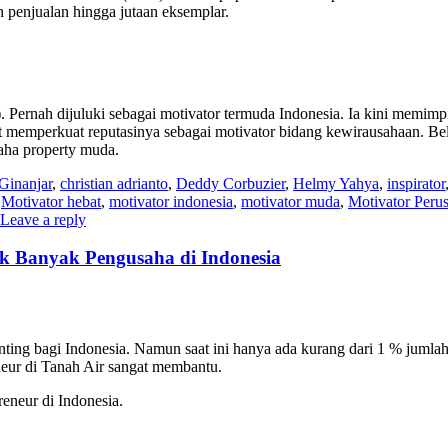
h penjualan hingga jutaan eksemplar.
). Pernah dijuluki sebagai motivator termuda Indonesia. Ia kini memimp
t memperkuat reputasinya sebagai motivator bidang kewirausahaan. Be
aha property muda.
Ginanjar
,
christian adrianto
,
Deddy Corbuzier
,
Helmy Yahya
,
inspirator
,
Motivator hebat
,
motivator indonesia
,
motivator muda
,
Motivator Peru
Leave a reply
ak Banyak Pengusaha di Indonesia
nting bagi Indonesia. Namun saat ini hanya ada kurang dari 1 % jumlah
eneur di Tanah Air sangat membantu.
reneur di Indonesia.