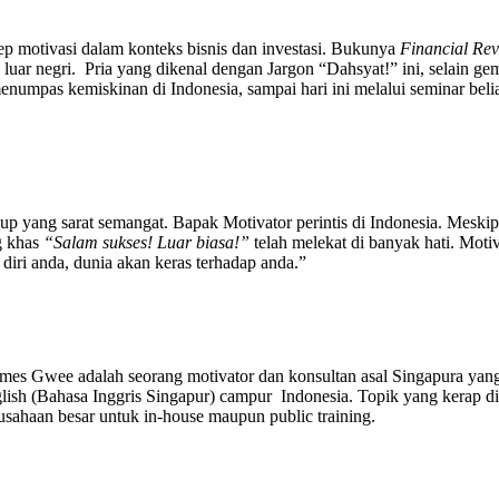
motivasi dalam konteks bisnis dan investasi. Bukunya
Financial Rev
luar negri. Pria yang dikenal dengan Jargon “Dahsyat!” ini, selain ge
umpas kemiskinan di Indonesia, sampai hari ini melalui seminar beliau
 hidup yang sarat semangat. Bapak Motivator perintis di Indonesia. Mes
g khas
“Salam sukses! Luar biasa!”
telah melekat di banyak hati. Motiv
diri anda, dunia akan keras terhadap anda.”
ames Gwee adalah seorang motivator dan konsultan asal Singapura yang
ish (Bahasa Inggris Singapur) campur Indonesia. Topik yang kerap di
sahaan besar untuk in-house maupun public training.