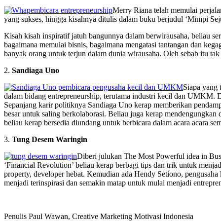
Merry Riana telah memulai perjala
yang sukses, hingga kisahnya ditulis dalam buku berjudul ‘Mimpi Seju
Kisah kisah inspiratif jatuh bangunnya dalam berwirausaha, beliau s
bagaimana memulai bisnis, bagaimana mengatasi tantangan dan kegag
banyak orang untuk terjun dalam dunia wirausaha. Oleh sebab itu tak
2.
Sandiaga Uno
Siapa yang 
dalam bidang entrepreneurship, terutama industri kecil dan UMKM. D
Sepanjang karir politiknya Sandiaga Uno kerap memberikan penda
besar untuk saling berkolaborasi. Beliau juga kerap mendengungkan
beliau kerap bersedia diundang untuk berbicara dalam acara acara sem
3.
Tung Desem Waringin
Diberi julukan The Most Powerful idea in Bu
‘Financial Revolution’ beliau kerap berbagi tips dan trik untuk menj
property, developer hebat. Kemudian ada Hendy Setiono, pengusaha ku
menjadi terinspirasi dan semakin matap untuk mulai menjadi entrepre
Penulis Paul Wawan, Creative Marketing Motivasi Indonesia