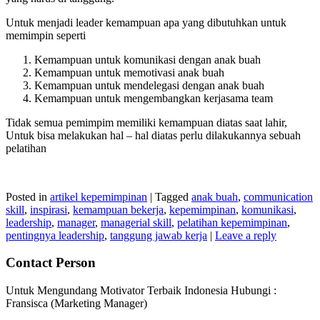
Untuk menjadi leader kemampuan apa yang dibutuhkan untuk
memimpin seperti
Kemampuan untuk komunikasi dengan anak buah
Kemampuan untuk memotivasi anak buah
Kemampuan untuk mendelegasi dengan anak buah
Kemampuan untuk mengembangkan kerjasama team
Tidak semua pemimpim memiliki kemampuan diatas saat lahir,
Untuk bisa melakukan hal – hal diatas perlu dilakukannya sebuah
pelatihan
Posted in
artikel kepemimpinan
|
Tagged
anak buah
,
communication
skill
,
inspirasi
,
kemampuan bekerja
,
kepemimpinan
,
komunikasi
,
leadership
,
manager
,
managerial skill
,
pelatihan kepemimpinan
,
pentingnya leadership
,
tanggung jawab kerja
|
Leave a reply
Contact Person
Untuk Mengundang Motivator Terbaik Indonesia Hubungi :
Fransisca (Marketing Manager)