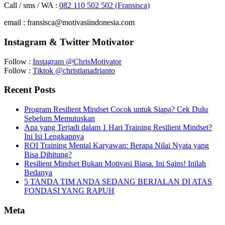
Call / sms / WA :
082 110 502 502 (Fransisca)
email : fransisca@motivasiindonesia.com
Instagram & Twitter Motivator
Follow :
Instagram @ChrisMotivator
Follow :
Tiktok @christianadrianto
Recent Posts
Program Resilient Mindset Cocok untuk Siapa? Cek Dulu
Sebelum Memutuskan
Apa yang Terjadi dalam 1 Hari Training Resilient Mindset?
Ini Isi Lengkapnya
ROI Training Mental Karyawan: Berapa Nilai Nyata yang
Bisa Dihitung?
Resilient Mindset Bukan Motivasi Biasa. Ini Sains! Inilah
Bedanya
5 TANDA TIM ANDA SEDANG BERJALAN DI ATAS
FONDASI YANG RAPUH
Meta