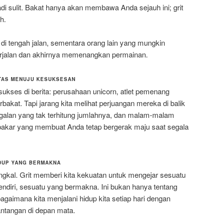
i sulit. Bakat hanya akan membawa Anda sejauh ini; grit
h.
 di tengah jalan, sementara orang lain yang mungkin
erjalan dan akhirnya memenangkan permainan.
NTAS MENUJU KESUKSESAN
sukses di berita: perusahaan unicorn, atlet pemenang
akat. Tapi jarang kita melihat perjuangan mereka di balik
gagalan yang tak terhitung jumlahnya, dan malam-malam
n bakar yang membuat Anda tetap bergerak maju saat segala
IDUP YANG BERMAKNA
angkal. Grit memberi kita kekuatan untuk mengejar sesuatu
 sendiri, sesuatu yang bermakna. Ini bukan hanya tentang
bagaimana kita menjalani hidup kita setiap hari dengan
ntangan di depan mata.