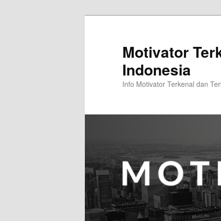
Skip
Skip
to
to
primary
secondary
Motivator Ter
content
content
Indonesia
Info Motivator Terkenal dan Ter