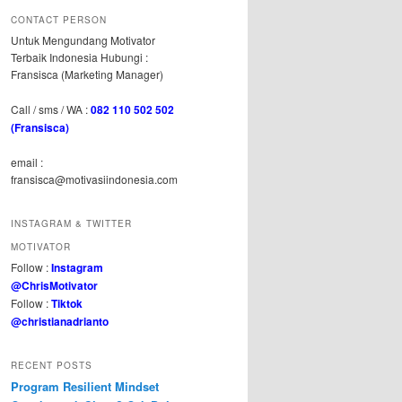
CONTACT PERSON
Untuk Mengundang Motivator
Terbaik Indonesia Hubungi :
Fransisca (Marketing Manager)
Call / sms / WA :
082 110 502 502
(Fransisca)
email :
fransisca@motivasiindonesia.com
INSTAGRAM & TWITTER
MOTIVATOR
Follow :
Instagram
@ChrisMotivator
Follow :
Tiktok
@christianadrianto
RECENT POSTS
Program Resilient Mindset