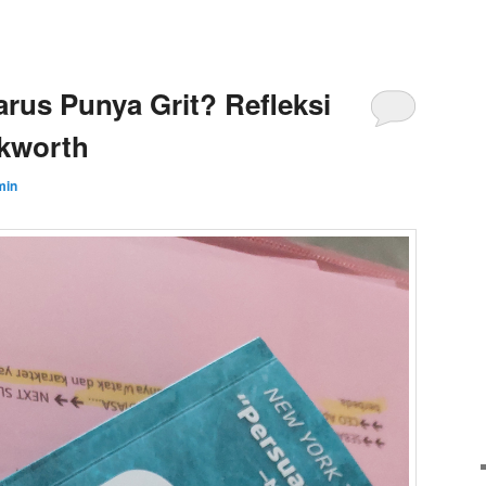
rus Punya Grit? Refleksi
ckworth
min