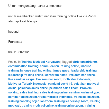
Untuk mengundang trainer & motivator
untuk memberikan webminar atau training online live via Zoom
atau aplikasi lainnya
hubungi
Fransisca
082110502502
Posted in
Training Motivasi Karyawan
|
Tagged
christian adrianto
,
commucation training
,
commucation training online
,
inhouse
training
,
inhouse training online
,
james gwee
,
leadership training
,
leadership training online
,
learn from home
,
live seminar online
,
live seminar skype
,
live seminar zoom
,
motivator indonesia
,
Motivator Terbaik Indonesia
,
pandemi covid 19
,
pelatihan motivasi
online
,
pelatihan sales online
,
pelatihan sales zoom
,
Problem
solving
,
sales training
,
sales training online
,
seminar online skype
,
seminar online zoom
,
trainer terbaik indonesia
,
trainig sales zoom
,
training handling objection zoom
,
training leadership zoom
,
training
motivasi
,
training motivasi online
,
training online zoom
,
training