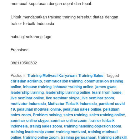
membuat keputusan dengan cepat dan tepat.
Untuk mendapatkan training training tersebut diatas dengan
trainer terbaik Indonesia
hubungi sekarang juga
Fransisca
082110502502
Posted in
Training Motivasi Karyawan
,
Training Sales
|
Tagged
christian adrianto
,
commucation training
,
commucation training
online
,
inhouse training
,
inhouse training online
,
james gwee
,
leadership training
,
leadership training online
,
learn from home
,
live seminar online
,
live seminar skype
,
live seminar zoom
,
motivator indonesia
,
Motivator Terbaik Indonesia
,
pandemi covid
19
,
pelatihan motivasi online
,
pelatihan sales online
,
pelatihan
sales zoom
,
Problem solving
,
sales training
,
sales training online
,
seminar online skype
,
seminar online zoom
,
trainer terbaik
indonesia
,
trainig sales zoom
,
training handling objection zoom
,
training leadership zoom
,
training motivasi
,
training motivasi
online
,
training online zoom
,
training perusahaan
,
training softskill
,