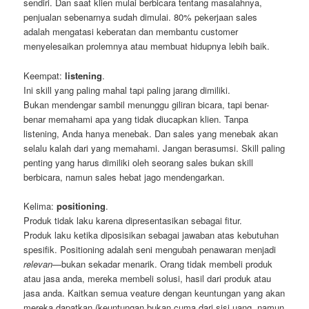
sendiri. Dan saat klien mulai berbicara tentang masalahnya,
penjualan sebenarnya sudah dimulai. 80% pekerjaan sales
adalah mengatasi keberatan dan membantu customer
menyelesaikan prolemnya atau membuat hidupnya lebih baik.
Keempat:
listening
.
Ini skill yang paling mahal tapi paling jarang dimiliki.
Bukan mendengar sambil menunggu giliran bicara, tapi benar-
benar memahami apa yang tidak diucapkan klien. Tanpa
listening, Anda hanya menebak. Dan sales yang menebak akan
selalu kalah dari yang memahami. Jangan berasumsi. Skill paling
penting yang harus dimiliki oleh seorang sales bukan skill
berbicara, namun sales hebat jago mendengarkan.
Kelima:
positioning
.
Produk tidak laku karena dipresentasikan sebagai fitur.
Produk laku ketika diposisikan sebagai jawaban atas kebutuhan
spesifik. Positioning adalah seni mengubah penawaran menjadi
relevan
—bukan sekadar menarik. Orang tidak membeli produk
atau jasa anda, mereka membeli solusi, hasil dari produk atau
jasa anda. Kaitkan semua veature dengan keuntungan yang akan
mereka dapatkan (keuntungan bukan cuma dari sisi uang, namun