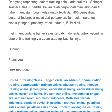
Dan yang terpenting, dalam training selalu ada praktek. Sebagai
Trainer Sales & parktisi beliau telah berpengalaman lebih dari 13
tahun mengajar ribuan kelas untuk lebih dari 400 perusahaan
besar di Indonesia mulai dari perbankan, farmasi, insurance,
bisnis jaringan, property, retail, industri, BUMN dll.
Ingin mengundang trainer sales terbaik Indonesia untuk webminar
atau online training via zoom atau aplikasi lainnya
Hubungi
Fransisca
082110502502
Posted in
Training Sales
|
Tagged
christian adrianto
,
commucation
training
,
commucation training online
,
inhouse training
,
inhouse
training online
,
james gwee
,
leadership training
,
leadership training
online
,
learn from home
,
live seminar online
,
live seminar skype
,
live seminar zoom
,
motivator indonesia
,
Motivator Terbaik
Indonesia
,
pandemi covid 19
,
pelatihan motivasi online
,
pelatihan
sales online
,
pelatihan sales zoom
,
Problem solving
,
sales training
,
sales training online
,
seminar online skype
,
seminar online zoom
,