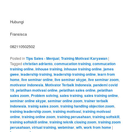
Hubungi
Fransisca
082110502502
Posted in
Tips Sales - Menjual
,
Training Motivasi Karyawan
|
Tagged
christian adrianto
,
commucation training
,
commucation
training online
,
inhouse training
,
inhouse training online
,
james
gwee
,
leadership training
,
leadership training online
,
learn from
home
,
live seminar online
,
live seminar skype
,
live seminar zoom
,
motivator indonesia
,
Motivator Terbaik Indonesia
,
pandemi covid
19
,
pelatihan motivasi online
,
pelatihan sales online
,
pelatihan
sales zoom
,
Problem solving
,
sales training
,
sales training online
,
seminar online skype
,
seminar online zoom
,
trainer terbaik
indonesia
,
trainig sales zoom
,
training handling objection zoom
,
training leadership zoom
,
training motivasi
,
training motivasi
online
,
training online zoom
,
training perusahaan
,
training softskill
,
training softskill online
,
training teknik closing zoom
,
training zoom
perusahaan
,
virtual training
,
webminar
,
wfh
,
work from home
|