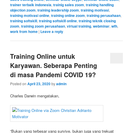
trainer terbaik indonesia
,
trainig sales zoom
,
training handling
objection zoom
,
training leadership zoom
,
training motivasi
,
training motivasi online
,
training online zoom
,
training perusahaan
,
training softskill
,
training softskill online
,
training teknik closing
zoom
,
training zoom perusahaan
,
virtual training
,
webminar
,
wfh
,
work from home
|
Leave a reply
Training Online untuk
Karyawan. Seberapa Penting
di masa Pandemi COVID 19?
Posted on
April 23, 2020
by
admin
Charles Darwin mengatakan,
“Bukan yang terbesar yang survive, bukan juga yang trekuat