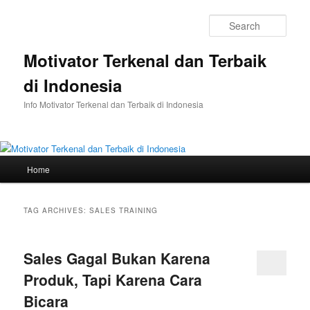
Skip
Skip
to
to
Sear
primary
secondary
content
content
Motivator Terkenal dan Terbaik
di Indonesia
Info Motivator Terkenal dan Terbaik di Indonesia
Main
Home
menu
TAG ARCHIVES:
SALES TRAINING
Sales Gagal Bukan Karena
Produk, Tapi Karena Cara
Bicara