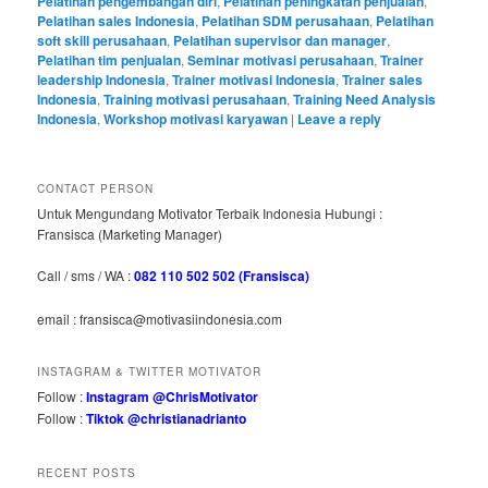
Pelatihan pengembangan diri
,
Pelatihan peningkatan penjualan
,
Pelatihan sales Indonesia
,
Pelatihan SDM perusahaan
,
Pelatihan
soft skill perusahaan
,
Pelatihan supervisor dan manager
,
Pelatihan tim penjualan
,
Seminar motivasi perusahaan
,
Trainer
leadership Indonesia
,
Trainer motivasi Indonesia
,
Trainer sales
Indonesia
,
Training motivasi perusahaan
,
Training Need Analysis
Indonesia
,
Workshop motivasi karyawan
|
Leave a reply
CONTACT PERSON
Untuk Mengundang Motivator Terbaik Indonesia Hubungi :
Fransisca (Marketing Manager)
Call / sms / WA :
082 110 502 502 (Fransisca)
email : fransisca@motivasiindonesia.com
INSTAGRAM & TWITTER MOTIVATOR
Follow :
Instagram @ChrisMotivator
Follow :
Tiktok @christianadrianto
RECENT POSTS