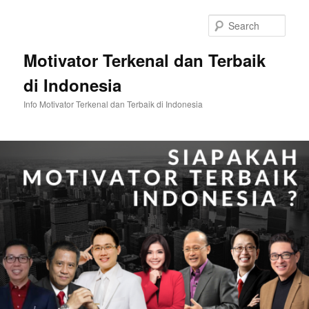
Skip
Skip
to
to
Sear
primary
secondary
content
content
Motivator Terkenal dan Terbaik
di Indonesia
Info Motivator Terkenal dan Terbaik di Indonesia