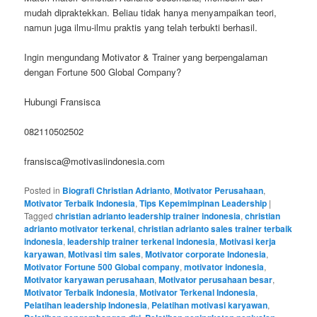
mudah dipraktekkan. Beliau tidak hanya menyampaikan teori,
namun juga ilmu-ilmu praktis yang telah terbukti berhasil.
Ingin mengundang Motivator & Trainer yang berpengalaman
dengan Fortune 500 Global Company?
Hubungi Fransisca
082110502502
fransisca@motivasiindonesia.com
Posted in
Biografi Christian Adrianto
,
Motivator Perusahaan
,
Motivator Terbaik Indonesia
,
Tips Kepemimpinan Leadership
|
Tagged
christian adrianto leadership trainer indonesia
,
christian
adrianto motivator terkenal
,
christian adrianto sales trainer terbaik
indonesia
,
leadership trainer terkenal indonesia
,
Motivasi kerja
karyawan
,
Motivasi tim sales
,
Motivator corporate Indonesia
,
Motivator Fortune 500 Global company
,
motivator indonesia
,
Motivator karyawan perusahaan
,
Motivator perusahaan besar
,
Motivator Terbaik Indonesia
,
Motivator Terkenal Indonesia
,
Pelatihan leadership Indonesia
,
Pelatihan motivasi karyawan
,