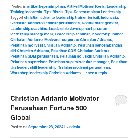
Posted in
artikel kepemimpinan
,
Artikel Motivasi Kerja
,
Leadership
Training Indonesia
,
Tips Bisnis
,
Tips Kepemimpinan Leadership
|
Tagged
christian adrianto leadership trainer terbaik Indonesia
,
Christian Adrianto seminar perusahaan
,
Konflik management
,
Leadership coaching
,
Leadership development program
,
leadership management
,
Leadership seminar
,
leadership trainer
Christian Adrianto
,
Motivator corporate Christian Adrianto
,
Pelatihan motivasi Christian Adrianto
,
Pelatihan pengembangan
diri Christian Adrianto
,
Pelatihan SDM Christian Adrianto
,
Pelatihan SDM perusahaan
,
Pelatihan soft skill Christian Adrianto
,
Pelatihan supervisor
,
Pelatihan supervisor dan manager
,
Pelatihan
tim leader
,
skill leadership
,
Training motivasi perusahaan
,
Workshop leadership Christian Adrianto
|
Leave a reply
Christian Adrianto Motivator
Perusahaan Fortune 500
Global
Posted on
September 28, 2024
by
admin