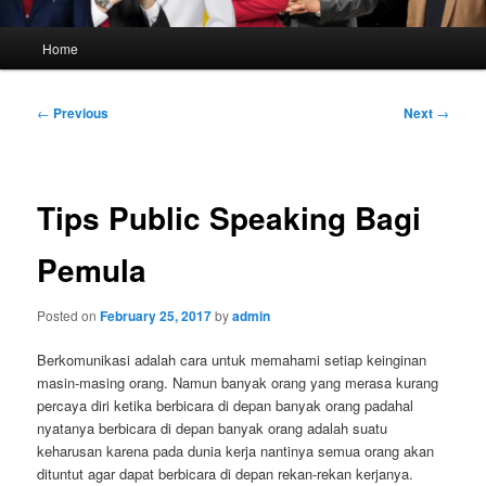
Main
Home
menu
Post
←
Previous
Next
→
navigation
Tips Public Speaking Bagi
Pemula
Posted on
February 25, 2017
by
admin
Berkomunikasi adalah cara untuk memahami setiap keinginan
masin-masing orang. Namun banyak orang yang merasa kurang
percaya diri ketika berbicara di depan banyak orang padahal
nyatanya berbicara di depan banyak orang adalah suatu
keharusan karena pada dunia kerja nantinya semua orang akan
dituntut agar dapat berbicara di depan rekan-rekan kerjanya.