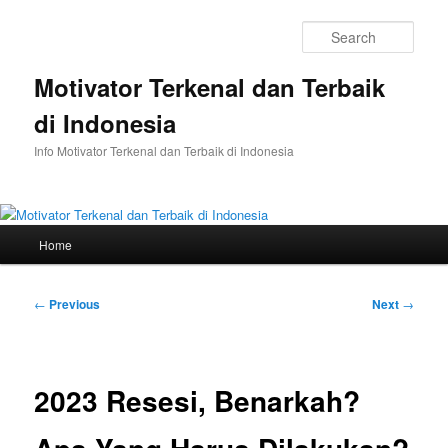
Skip
to
Sear
primary
content
Motivator Terkenal dan Terbaik
di Indonesia
Info Motivator Terkenal dan Terbaik di Indonesia
Main
Home
menu
Post
←
Previous
Next
→
navigation
2023 Resesi, Benarkah?