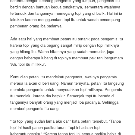
bertemu dengan seorang pengemis yang lumpuh, pengemis itu
berdiri dengan bantuan kedua tongkatnya, sementara wajahnya
tertunduk dan tangannya memegang topi yang di balik. Hal ini ia
lakukan karena menggunakan topi itu untuk wadah penampung
pemberian orang iba padanya.
Ada satu hal yang membuat petani itu tertarik pada pengemis itu
karena topi yang dia pegang sangat mirip dengan topi miliknya
yang hilang itu. Warna hitamnya yang sudah memudar, juga
dengan beberapa lubang di topinya membuat pak tani bergumam
“Ah, topi itu milikku”.
Kemudian petani itu mendekati pengemis, awalnya pengemis
merasa ia akan di beri uang. Namun ternyata, petani itu langsung
meminta pengemis untuk menyerahkan topi miliknya. Pengemis
itu menolak, karena dia berpikir. Semenjak topi itu berada di
tangannya banyak orang yang menjadi iba padanya. Sehingga
memberi pengemis itu uang.
“Itu topi yang sudah lama aku cari” kata petani tersebut. “Tanpa
topi ini hasil panen padiku turun. Topi ini adalah topi
keberuntunganku.” “Karena tanpa topi ini semua padiku habis di