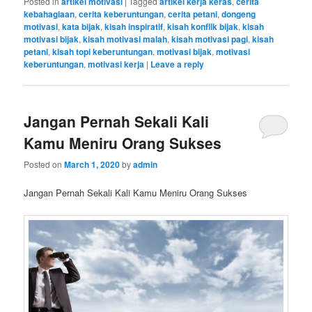
Posted in
artikel motivasi
|
Tagged
artikel kerja keras
,
cerita
kebahagiaan
,
cerita keberuntungan
,
cerita petani
,
dongeng
motivasi
,
kata bijak
,
kisah inspiratif
,
kisah konflik bijak
,
kisah
motivasi bijak
,
kisah motivasi malah
,
kisah motivasi pagi
,
kisah
petani
,
kisah topi keberuntungan
,
motivasi bijak
,
motivasi
keberuntungan
,
motivasi kerja
|
Leave a reply
Jangan Pernah Sekali Kali
Kamu Meniru Orang Sukses
Posted on
March 1, 2020
by
admin
Jangan Pernah Sekali Kali Kamu Meniru Orang Sukses