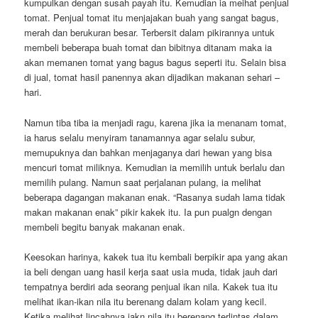
kumpulkan dengan susah payah itu. Kemudian ia meihat penjual
tomat. Penjual tomat itu menjajakan buah yang sangat bagus,
merah dan berukuran besar. Terbersit dalam pikirannya untuk
membeli beberapa buah tomat dan bibitnya ditanam maka ia
akan memanen tomat yang bagus bagus seperti itu. Selain bisa
di jual, tomat hasil panennya akan dijadikan makanan sehari –
hari.
Namun tiba tiba ia menjadi ragu, karena jika ia menanam tomat,
ia harus selalu menyiram tanamannya agar selalu subur,
memupuknya dan bahkan menjaganya dari hewan yang bisa
mencuri tomat miliknya. Kemudian ia memilih untuk berlalu dan
memilih pulang. Namun saat perjalanan pulang, ia melihat
beberapa dagangan makanan enak. “Rasanya sudah lama tidak
makan makanan enak” pikir kakek itu. Ia pun pualgn dengan
membeli begitu banyak makanan enak.
Keesokan harinya, kakek tua itu kembali berpikir apa yang akan
ia beli dengan uang hasil kerja saat usia muda, tidak jauh dari
tempatnya berdiri ada seorang penjual ikan nila. Kakek tua itu
melihat ikan-ikan nila itu berenang dalam kolam yang kecil.
Ketika melihat lincahnya iakn nila itu berenang terlintas dalam