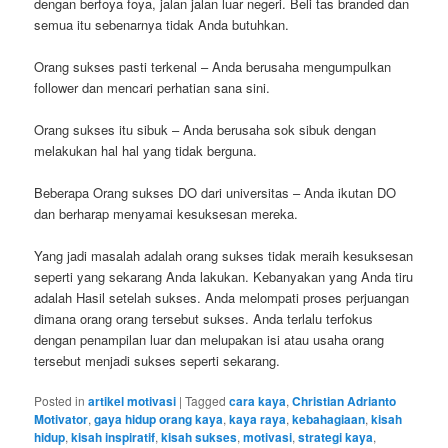
dengan berfoya foya, jalan jalan luar negeri. Beli tas branded dan
semua itu sebenarnya tidak Anda butuhkan.
Orang sukses pasti terkenal – Anda berusaha mengumpulkan
follower dan mencari perhatian sana sini.
Orang sukses itu sibuk – Anda berusaha sok sibuk dengan
melakukan hal hal yang tidak berguna.
Beberapa Orang sukses DO dari universitas – Anda ikutan DO
dan berharap menyamai kesuksesan mereka.
Yang jadi masalah adalah orang sukses tidak meraih kesuksesan
seperti yang sekarang Anda lakukan. Kebanyakan yang Anda tiru
adalah Hasil setelah sukses. Anda melompati proses perjuangan
dimana orang orang tersebut sukses. Anda terlalu terfokus
dengan penampilan luar dan melupakan isi atau usaha orang
tersebut menjadi sukses seperti sekarang.
Posted in
artikel motivasi
|
Tagged
cara kaya
,
Christian Adrianto
Motivator
,
gaya hidup orang kaya
,
kaya raya
,
kebahagiaan
,
kisah
hidup
,
kisah inspiratif
,
kisah sukses
,
motivasi
,
strategi kaya
,