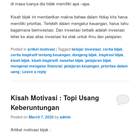
di masa tuanya dia tidak memiliki apa –apa.
Kisah bijak ini memberikan makna bahwa dalam hidup kita harus
memiliki prioritas. Terlebih dalam mengatur keuangan, harus tahu
bagaimana berinvestasi. Dan investasi terbaik adalah investasi
leher ke atas alias investasi ke otak untuk ilmu dan pelajaran.
Posted in
artikel motivasi
|
Tagged
belajar investasi
,
cerita bijak
,
cerita inspiratif tentang keuangan
,
dongeng bijak
,
inspirasi bijak
,
kisah bijak
,
kisah inspiratif
,
nasehat bijak
,
pelajaran bijak
mengenai mengatur financial
,
pelajaran keuangan
,
prioritas dalam
uang
|
Leave a reply
Kisah Motivasi : Topi Usang
Keberuntungan
Posted on
March 7, 2020
by
admin
Artikel motivasi bijak :