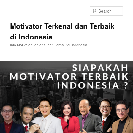
Skip
Skip
to
to
Sear
primary
secondary
content
content
Motivator Terkenal dan Terbaik
di Indonesia
Info Motivator Terkenal dan Terbaik di Indonesia