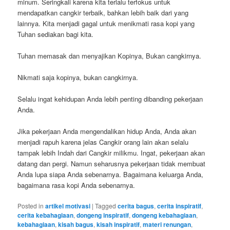
minum. Seringkali karena kita terlalu terfokus untuk
mendapatkan cangkir terbaik, bahkan lebih baik dari yang
lainnya. Kita menjadi gagal untuk menikmati rasa kopi yang
Tuhan sediakan bagi kita.
Tuhan memasak dan menyajikan Kopinya, Bukan cangkirnya.
Nikmati saja kopinya, bukan cangkirnya.
Selalu ingat kehidupan Anda lebih penting dibanding pekerjaan
Anda.
Jika pekerjaan Anda mengendalikan hidup Anda, Anda akan
menjadi rapuh karena jelas Cangkir orang lain akan selalu
tampak lebih Indah dari Cangkir milikmu. Ingat, pekerjaan akan
datang dan pergi. Namun seharusnya pekerjaan tidak membuat
Anda lupa siapa Anda sebenarnya. Bagaimana keluarga Anda,
bagaimana rasa kopi Anda sebenarnya.
Posted in
artikel motivasi
|
Tagged
cerita bagus
,
cerita inspiratif
,
cerita kebahagiaan
,
dongeng inspiratif
,
dongeng kebahagiaan
,
kebahagiaan
,
kisah bagus
,
kisah inspiratif
,
materi renungan
,