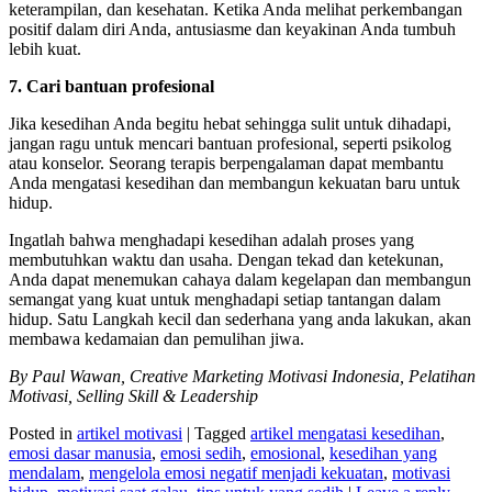
keterampilan, dan kesehatan. Ketika Anda melihat perkembangan
positif dalam diri Anda, antusiasme dan keyakinan Anda tumbuh
lebih kuat.
7. Cari bantuan profesional
Jika kesedihan Anda begitu hebat sehingga sulit untuk dihadapi,
jangan ragu untuk mencari bantuan profesional, seperti psikolog
atau konselor. Seorang terapis berpengalaman dapat membantu
Anda mengatasi kesedihan dan membangun kekuatan baru untuk
hidup.
Ingatlah bahwa menghadapi kesedihan adalah proses yang
membutuhkan waktu dan usaha. Dengan tekad dan ketekunan,
Anda dapat menemukan cahaya dalam kegelapan dan membangun
semangat yang kuat untuk menghadapi setiap tantangan dalam
hidup. Satu Langkah kecil dan sederhana yang anda lakukan, akan
membawa kedamaian dan pemulihan jiwa.
By Paul Wawan, Creative Marketing Motivasi Indonesia, Pelatihan
Motivasi, Selling Skill & Leadership
Posted in
artikel motivasi
|
Tagged
artikel mengatasi kesedihan
,
emosi dasar manusia
,
emosi sedih
,
emosional
,
kesedihan yang
mendalam
,
mengelola emosi negatif menjadi kekuatan
,
motivasi