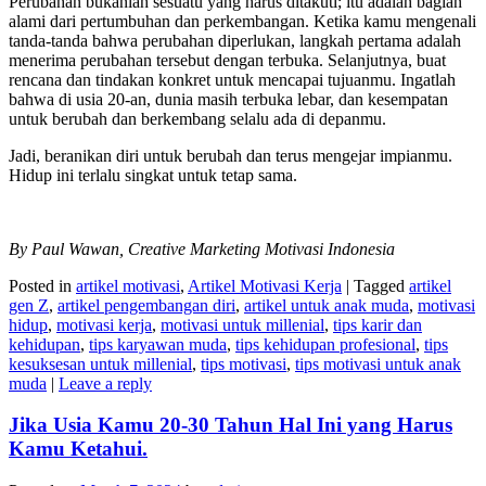
Perubahan bukanlah sesuatu yang harus ditakuti; itu adalah bagian
alami dari pertumbuhan dan perkembangan. Ketika kamu mengenali
tanda-tanda bahwa perubahan diperlukan, langkah pertama adalah
menerima perubahan tersebut dengan terbuka. Selanjutnya, buat
rencana dan tindakan konkret untuk mencapai tujuanmu. Ingatlah
bahwa di usia 20-an, dunia masih terbuka lebar, dan kesempatan
untuk berubah dan berkembang selalu ada di depanmu.
Jadi, beranikan diri untuk berubah dan terus mengejar impianmu.
Hidup ini terlalu singkat untuk tetap sama.
By Paul Wawan, Creative Marketing Motivasi Indonesia
Posted in
artikel motivasi
,
Artikel Motivasi Kerja
|
Tagged
artikel
gen Z
,
artikel pengembangan diri
,
artikel untuk anak muda
,
motivasi
hidup
,
motivasi kerja
,
motivasi untuk millenial
,
tips karir dan
kehidupan
,
tips karyawan muda
,
tips kehidupan profesional
,
tips
kesuksesan untuk millenial
,
tips motivasi
,
tips motivasi untuk anak
muda
|
Leave a reply
Jika Usia Kamu 20-30 Tahun Hal Ini yang Harus
Kamu Ketahui.