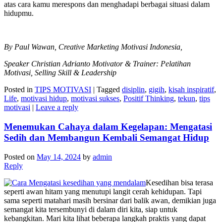
atas cara kamu merespons dan menghadapi berbagai situasi dalam
hidupmu.
By Paul Wawan, Creative Marketing Motivasi Indonesia,
Speaker Christian Adrianto Motivator & Trainer: Pelatihan
Motivasi, Selling Skill & Leadership
Posted in
TIPS MOTIVASI
|
Tagged
disiplin
,
gigih
,
kisah inspiratif
,
Life
,
motivasi hidup
,
motivasi sukses
,
Positif Thinking
,
tekun
,
tips
motivasi
|
Leave a reply
Menemukan Cahaya dalam Kegelapan: Mengatasi
Sedih dan Membangun Kembali Semangat Hidup
Posted on
May 14, 2024
by
admin
Reply
Kesedihan bisa terasa
seperti awan hitam yang menutupi langit cerah kehidupan. Tapi
sama seperti matahari masih bersinar dari balik awan, demikian juga
semangat kita tersembunyi di dalam diri kita, siap untuk
kebangkitan. Mari kita lihat beberapa langkah praktis yang dapat