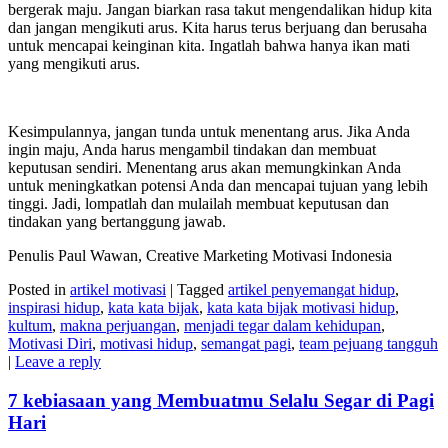
bergerak maju. Jangan biarkan rasa takut mengendalikan hidup kita
dan jangan mengikuti arus. Kita harus terus berjuang dan berusaha
untuk mencapai keinginan kita. Ingatlah bahwa hanya ikan mati
yang mengikuti arus.
Kesimpulannya, jangan tunda untuk menentang arus. Jika Anda
ingin maju, Anda harus mengambil tindakan dan membuat
keputusan sendiri. Menentang arus akan memungkinkan Anda
untuk meningkatkan potensi Anda dan mencapai tujuan yang lebih
tinggi. Jadi, lompatlah dan mulailah membuat keputusan dan
tindakan yang bertanggung jawab.
Penulis Paul Wawan, Creative Marketing Motivasi Indonesia
Posted in
artikel motivasi
|
Tagged
artikel penyemangat hidup
,
inspirasi hidup
,
kata kata bijak
,
kata kata bijak motivasi hidup
,
kultum
,
makna perjuangan
,
menjadi tegar dalam kehidupan
,
Motivasi Diri
,
motivasi hidup
,
semangat pagi
,
team pejuang tangguh
|
Leave a reply
7 kebiasaan yang Membuatmu Selalu Segar di Pagi
Hari