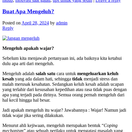
hidup
,
motivasi saat galau
,
tips untuk yang sedih
|
Leave a reply
Buat Apa Mengeluh?
Posted on
April 28, 2024
by
admin
Reply
Mengeluh apakah wajar?
Sebelum kita menjawab pertanyaan ini, ada baiknya kita ketahui
dulu apa arti dari mengeluh.
Mengeluh adalah
salah satu
cara untuk
mengeluarkan keluh
kesah
yang ada dalam hati, sehingga
tidak
menjadi stress dan
malah merusak kesahatan. Sedangkan keluh kesah adalah ucapan
yang terlahir dari kesusahan kepedihan atau rasa tidak puas dengan
apa yang terjadi pada dirinya. Semua orang pernah mengeluh dari
hal kecil hingga hal besar.
Jadi apakah mengeluh itu wajar? Jawabannya : Wajar! Namun jadi
tidak wajar jika sering dilakukan.
Menurut ahli kejiwaan, mengeluh merupakan bentuk “
Coping
mechanism
” atau sebuah perilaku untuk mengatasi masalah yang