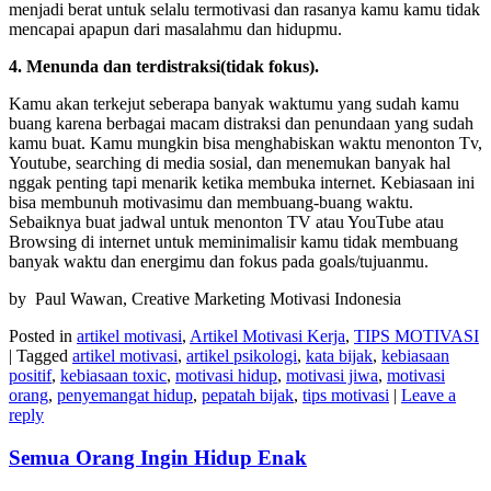
menjadi berat untuk selalu termotivasi dan rasanya kamu kamu tidak
mencapai apapun dari masalahmu dan hidupmu.
4. Menunda dan terdistraksi(tidak fokus).
Kamu akan terkejut seberapa banyak waktumu yang sudah kamu
buang karena berbagai macam distraksi dan penundaan yang sudah
kamu buat. Kamu mungkin bisa menghabiskan waktu menonton Tv,
Youtube, searching di media sosial, dan menemukan banyak hal
nggak penting tapi menarik ketika membuka internet. Kebiasaan ini
bisa membunuh motivasimu dan membuang-buang waktu.
Sebaiknya buat jadwal untuk menonton TV atau YouTube atau
Browsing di internet untuk meminimalisir kamu tidak membuang
banyak waktu dan energimu dan fokus pada goals/tujuanmu.
by Paul Wawan, Creative Marketing Motivasi Indonesia
Posted in
artikel motivasi
,
Artikel Motivasi Kerja
,
TIPS MOTIVASI
|
Tagged
artikel motivasi
,
artikel psikologi
,
kata bijak
,
kebiasaan
positif
,
kebiasaan toxic
,
motivasi hidup
,
motivasi jiwa
,
motivasi
orang
,
penyemangat hidup
,
pepatah bijak
,
tips motivasi
|
Leave a
reply
Semua Orang Ingin Hidup Enak