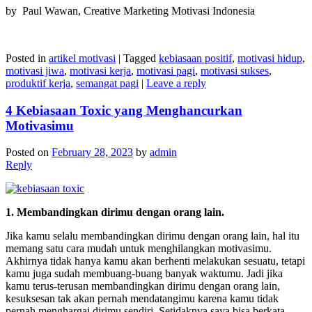
by Paul Wawan, Creative Marketing Motivasi Indonesia
Posted in
artikel motivasi
|
Tagged
kebiasaan positif
,
motivasi hidup
,
motivasi jiwa
,
motivasi kerja
,
motivasi pagi
,
motivasi sukses
,
produktif kerja
,
semangat pagi
|
Leave a reply
4 Kebiasaan Toxic yang Menghancurkan
Motivasimu
Posted on
February 28, 2023
by
admin
Reply
1. Membandingkan dirimu dengan orang lain.
Jika kamu selalu membandingkan dirimu dengan orang lain, hal itu
memang satu cara mudah untuk menghilangkan motivasimu.
Akhirnya tidak hanya kamu akan berhenti melakukan sesuatu, tetapi
kamu juga sudah membuang-buang banyak waktumu. Jadi jika
kamu terus-terusan membandingkan dirimu dengan orang lain,
kesuksesan tak akan pernah mendatangimu karena kamu tidak
pernah menghargai dirimu sendiri. Setidaknya saya bisa berkata