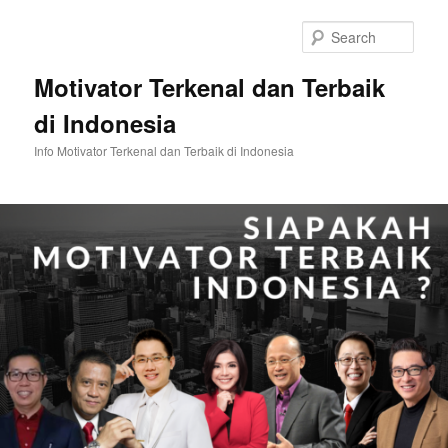
Skip
Skip
to
to
Sear
primary
secondary
content
content
Motivator Terkenal dan Terbaik
di Indonesia
Info Motivator Terkenal dan Terbaik di Indonesia