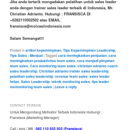
Jika anda tertarik mengadakan pelatihan untuk sales leader
anda dengan trainer sales leader terbaik di Indonesia, Mr.
Christian Adrianto. Hubungi : FRANSISCA DI
+6282110502502 atau EMAIL
fransisca@moivasiindonesia.com
Salam Semangat!!!
Posted in
artikel kepemimpinan
,
Tips Kepemimpinan Leadership
,
Tips Sales - Menjual
|
Tagged
cara meningkatkan penjualan
,
cara
meningkatkan produktivitas team sales
,
cara menjadi pimpinan
team sales
,
Cara monitoring team sales
,
christian adrianto coach
sales leadership
,
Christian adrianto trainer sales leadership
,
pelatihan sales leadership
,
revenue team sales
,
sales leader
hebat
,
Sales Leadership
,
teknik monitoring sales
,
tips leader
memonitoring team sales
|
Leave a reply
CONTACT PERSON
Untuk Mengundang Motivator Terbaik Indonesia Hubungi :
Fransisca (Marketing Manager)
Call / sms / WA :
082 110 502 502 (Fransisca)