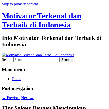
Skip to primary content
Motivator Terkenal dan
Terbaik di Indonesia
Info Motivator Terkenal dan Terbaik di
Indonesia
Search
Main menu
Home
Post navigation
←
Previous
Next
→
Tips Sukses Dengan Menciptakan