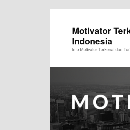
Skip
to
primary
Motivator Ter
content
Indonesia
Info Motivator Terkenal dan Ter