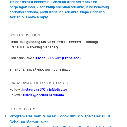
Trainer terbaik Indonesia
,
Christian Adrianto motivator
berpengalaman
,
kisah hidup christian adrianto
,
latar belakang
christian adrianto
,
profil Christian Adrianto
,
Siapa Christian
Adrianto
|
Leave a reply
CONTACT PERSON
Untuk Mengundang Motivator Terbaik Indonesia Hubungi :
Fransisca (Marketing Manager)
Call / sms / WA :
082 110 502 502 (Fransisca)
email : fransisca@motivasiindonesia.com
INSTAGRAM & TWITTER MOTIVATOR
Follow :
Instagram @ChrisMotivator
Follow :
Tiktok @christianadrianto
RECENT POSTS
Program Resilient Mindset Cocok untuk Siapa? Cek Dulu
Sebelum Memutuskan