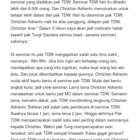
seminar yang diadakan pak TDW. Seminar TDW hari itu dihadiri
lebih dari 8.000 orang. Dan Christian Adrianto memutuskan untuk
belajar lebih dalam dari pak TDW. Hari itu diseminar pak TDW,
Christian Adrianto naik ke atas panggung, didepan pak TDW,
Christian ikrar “ Dalam 5 tahun saya akan jadi motivator hebat
seperti pak Tung! Saudara semua (read : peserta seminar)
saksinya.”
Di seminar itu pak TDW mengajarkan salah satu ilmu sakti ,
namanya : Win-Win. Jika kita ingin win terhadap orang lain,
mendapatkan apa yang kita inginkan, maka buat orang lain win
dulu. Dan jurus dikembalikan kepada gurunya. Christian Adrianto
mulai aktif bantu bantu di seminar pak TDW. Mulai dari bantu
angkat kursi, jadi crew seminar. Lama lama Christian Adrianto
menawarkan untuk bantu jadi MC dalam seminar TDW. Semakin
lama, semakin dekat, pak TDW membimbing langsung Christian
Adrianto. Bahkan jadi salah satu pembicara di seminar TDW.
Awalnya bicara 1 jam, lama lama 2 jam, Hingga akhirnya Pak
TDW mempercayakan salah satu sesi penting dalam seminarnya
kepada Christian. Waktu pak Tung mempercayakan sesi
tersebut, istri pak TDW sempat khawatir. Kalau gagal gimana?
Tapi pak TDW saat itu berkata ; Kita percaya pada pak Christian!