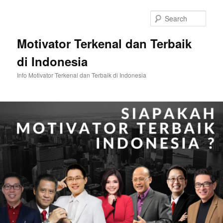
Skip
Skip
to
to
Sear
primary
secondary
content
content
Motivator Terkenal dan Terbaik
di Indonesia
Info Motivator Terkenal dan Terbaik di Indonesia