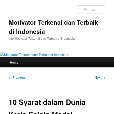
Skip
to
Sear
primary
content
Motivator Terkenal dan Terbaik
di Indonesia
Info Motivator Terkenal dan Terbaik di Indonesia
Main
Home
menu
Post
←
Previous
Next
→
navigation
10 Syarat dalam Dunia