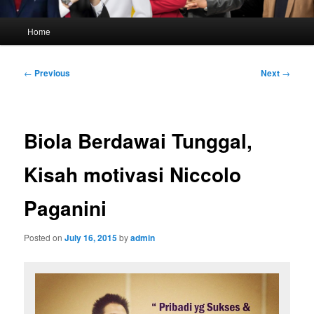
Main
Home
menu
Post
←
Previous
Next
→
navigation
Biola Berdawai Tunggal,
Kisah motivasi Niccolo
Paganini
Posted on
July 16, 2015
by
admin