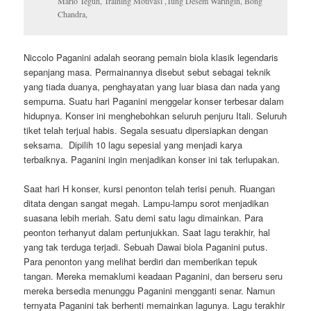
Mario Teguh, Training Motivasi ,Tung Desem Waringin, Bong
Chandra,
Niccolo Paganini adalah seorang pemain biola klasik legendaris
sepanjang masa. Permainannya disebut sebut sebagai teknik
yang tiada duanya, penghayatan yang luar biasa dan nada yang
sempurna. Suatu hari Paganini menggelar konser terbesar dalam
hidupnya. Konser ini menghebohkan seluruh penjuru Itali. Seluruh
tiket telah terjual habis. Segala sesuatu dipersiapkan dengan
seksama. Dipilih 10 lagu sepesial yang menjadi karya
terbaiknya. Paganini ingin menjadikan konser ini tak terlupakan.
Saat hari H konser, kursi penonton telah terisi penuh. Ruangan
ditata dengan sangat megah. Lampu-lampu sorot menjadikan
suasana lebih meriah. Satu demi satu lagu dimainkan. Para
peonton terhanyut dalam pertunjukkan. Saat lagu terakhir, hal
yang tak terduga terjadi. Sebuah Dawai biola Paganini putus.
Para penonton yang melihat berdiri dan memberikan tepuk
tangan. Mereka memaklumi keadaan Paganini, dan berseru seru
mereka bersedia menunggu Paganini mengganti senar. Namun
ternyata Paganini tak berhenti memainkan lagunya. Lagu terakhir