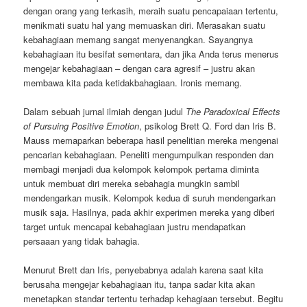
dengan orang yang terkasih, meraih suatu pencapaiaan tertentu,
menikmati suatu hal yang memuaskan diri. Merasakan suatu
kebahagiaan memang sangat menyenangkan. Sayangnya
kebahagiaan itu besifat sementara, dan jika Anda terus menerus
mengejar kebahagiaan – dengan cara agresif – justru akan
membawa kita pada ketidakbahagiaan. Ironis memang.
Dalam sebuah jurnal ilmiah dengan judul
The Paradoxical Effects
of Pursuing Positive Emotion
, psikolog Brett Q. Ford dan Iris B.
Mauss memaparkan beberapa hasil penelitian mereka mengenai
pencarian kebahagiaan. Peneliti mengumpulkan responden dan
membagi menjadi dua kelompok kelompok pertama diminta
untuk membuat diri mereka sebahagia mungkin sambil
mendengarkan musik. Kelompok kedua di suruh mendengarkan
musik saja. Hasilnya, pada akhir experimen mereka yang diberi
target untuk mencapai kebahagiaan justru mendapatkan
persaaan yang tidak bahagia.
Menurut Brett dan Iris, penyebabnya adalah karena saat kita
berusaha mengejar kebahagiaan itu, tanpa sadar kita akan
menetapkan standar tertentu terhadap kehagiaan tersebut. Begitu