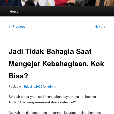
Main
Home
menu
Post
←
Previous
Next
→
navigation
Jadi Tidak Bahagia Saat
Mengejar Kebahagiaan. Kok
Bisa?
Posted on
July 21, 2020
by
admin
Sebuah pertanyaan sederhana akan saya tanyakan kepada
Anda. “
Apa yang membuat Anda bahagia?
”
Apakah kondisi seperti dekat dengan keluarga, selalu bersama