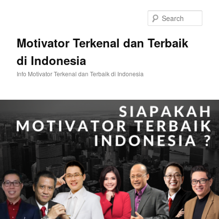
Skip
Skip
to
to
Sear
primary
secondary
content
content
Motivator Terkenal dan Terbaik
di Indonesia
Info Motivator Terkenal dan Terbaik di Indonesia