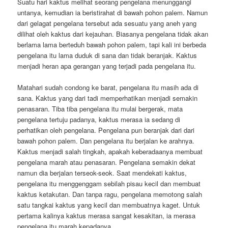
Suatu hari kaktus melihat seorang pengelana menunggangi
untanya, kemudian ia beristirahat di bawah pohon palem. Namun
dari gelagat pengelana tersebut ada sesuatu yang aneh yang
dilihat oleh kaktus dari kejauhan. Biasanya pengelana tidak akan
berlama lama berteduh bawah pohon palem, tapi kali ini berbeda
pengelana itu lama duduk di sana dan tidak beranjak. Kaktus
menjadi heran apa gerangan yang terjadi pada pengelana itu.
Matahari sudah condong ke barat, pengelana itu masih ada di
sana. Kaktus yang dari tadi memperhatikan menjadi semakin
penasaran. Tiba tiba pengelana itu mulai bergerak, mata
pengelana tertuju padanya, kaktus merasa ia sedang di
perhatikan oleh pengelana. Pengelana pun beranjak dari dari
bawah pohon palem. Dan pengelana itu berjalan ke arahnya.
Kaktus menjadi salah tingkah, apakah keberadaanya membuat
pengelana marah atau penasaran. Pengelana semakin dekat
namun dia berjalan terseok-seok. Saat mendekati kaktus,
pengelana itu menggenggam sebilah pisau kecil dan membuat
kaktus ketakutan. Dan tanpa ragu, pengelana memotong salah
satu tangkai kaktus yang kecil dan membuatnya kaget. Untuk
pertama kalinya kaktus merasa sangat kesakitan, ia merasa
pengelana itu marah kepadanya.