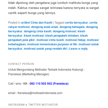
tidak dipotong oleh pengelana juga tumbuh mahkota bunga yang
indah. Kaktus merasa sangat istimewa karena ternyata ia sangat
cantik seperti bunga yang lainnya.
Posted in
artikel Cinta dan Kasih
|
Tagged
cerita bersyukur
,
cerita
rakyat motivasi
,
dongeng anak-anak
,
dongeng bahagaia
,
dongeng
bersyukur
,
dongeng cinta kasih
,
dongeng moivasi
,
kisah
bersyukur
,
kisah motivasi
,
kisah pengubah mindset
,
kisah
pengubah pola pikir
,
motivasi cinta kasih
,
motivasi hidup
,
motivasi
kebahagiaan
,
motivasi menemukan purpose of life
,
motivasi untuk
bersyukur
,
motivasi untuk yang rendah diri
|
Leave a reply
CONTACT PERSON
Untuk Mengundang Motivator Terbaik Indonesia Hubungi :
Fransisca (Marketing Manager)
Call / sms / WA :
082 110 502 502 (Fransisca)
email : fransisca@motivasiindonesia.com
INSTAGRAM & TWITTER MOTIVATOR