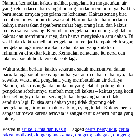
Namun, kemudian kaktus melihat pengelana itu mngucurkan air
yang keluar dari dahan yang dipotong itu dan meminumnya. Kaktus
baru sadar, ternyata pengelana itu kehausan. Kaktus senang bisa
memberi air, walaupun terasa sakit. Hari ini kaktus baru pertama
kalinya merasakan dapat bermanfaat bagi orang lain, dan kaktus
merasa sangat senang. Kemudian pengelana memotong lagi dahan
kaktus dan meminum airnya, dan hanya menyisakan satu dahan. Di
saat itulah kaktus melihat pengelana itu menjadi tampak lebih segar,
pengelana juga menancapkan dahan dahan yang sudah di
minumnya di sekitar kaktus. Kemudian pengelana itu pergi dan
jalannya sudah tidak terseok seok lagi.
Waktu sudah berlalu, kaktus sekarang sudah mempunyai dahan
baru. Ia juga sudah menyiapkan banyak air di dahan dahannya, jika
sewaktu waktu ada pengelana yang membutuhkan air darinya.
Namun, tidak disangka dahan dahan yang telah di potong oleh
pengelana sebelumnya, tumbuh menjadi kaktus – kaktus yang kecil
di sekelilingnya. Ia pun senang bukan kepalang ia kini tidak
sendirian lagi. Di sisa satu dahan yang tidak dipotong oleh
pengelana juga tumbuh mahkota bunga yang indah. Kaktus merasa
sangat istimewa karena ternyata ia sangat cantik seperti bunga yang
lainnya.
Posted in
artikel Cinta dan Kasih
|
Tagged
cerita bersyukur
,
cerita
rakyat motivasi
,
dongeng anak-anak
,
dongeng bahagaia
,
dongeng