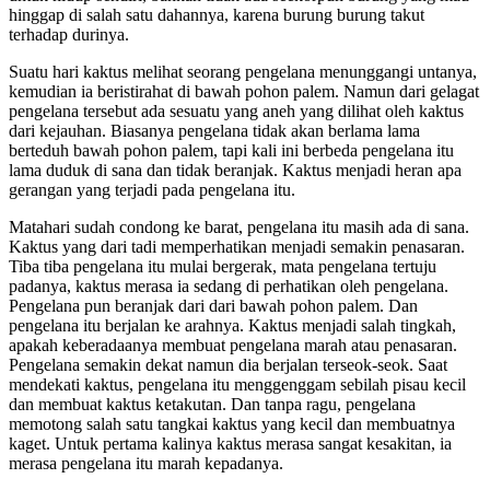
hinggap di salah satu dahannya, karena burung burung takut
terhadap durinya.
Suatu hari kaktus melihat seorang pengelana menunggangi untanya,
kemudian ia beristirahat di bawah pohon palem. Namun dari gelagat
pengelana tersebut ada sesuatu yang aneh yang dilihat oleh kaktus
dari kejauhan. Biasanya pengelana tidak akan berlama lama
berteduh bawah pohon palem, tapi kali ini berbeda pengelana itu
lama duduk di sana dan tidak beranjak. Kaktus menjadi heran apa
gerangan yang terjadi pada pengelana itu.
Matahari sudah condong ke barat, pengelana itu masih ada di sana.
Kaktus yang dari tadi memperhatikan menjadi semakin penasaran.
Tiba tiba pengelana itu mulai bergerak, mata pengelana tertuju
padanya, kaktus merasa ia sedang di perhatikan oleh pengelana.
Pengelana pun beranjak dari dari bawah pohon palem. Dan
pengelana itu berjalan ke arahnya. Kaktus menjadi salah tingkah,
apakah keberadaanya membuat pengelana marah atau penasaran.
Pengelana semakin dekat namun dia berjalan terseok-seok. Saat
mendekati kaktus, pengelana itu menggenggam sebilah pisau kecil
dan membuat kaktus ketakutan. Dan tanpa ragu, pengelana
memotong salah satu tangkai kaktus yang kecil dan membuatnya
kaget. Untuk pertama kalinya kaktus merasa sangat kesakitan, ia
merasa pengelana itu marah kepadanya.