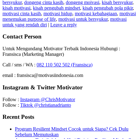
bersyukur
,
dongeng cinta kasih
,
dongeng moivasi
,
kisah bersyukur
,
kisah motivasi
,
kisah pengubah mindset
,
kisah pengubah pola pikir
,
motivasi cinta kasih
,
motivasi hidup
,
motivasi kebahagiaan
,
motivasi
menemukan purpose of life
,
motivasi untuk bersyukur
,
motivasi
untuk yang rendah diri
|
Leave a reply
Contact Person
Untuk Mengundang Motivator Terbaik Indonesia Hubungi :
Fransisca (Marketing Manager)
Call / sms / WA :
082 110 502 502 (Fransisca)
email : fransisca@motivasiindonesia.com
Instagram & Twitter Motivator
Follow :
Instagram @ChrisMotivator
Follow :
Tiktok @christianadrianto
Recent Posts
Program Resilient Mindset Cocok untuk Siapa? Cek Dulu
Sebelum Memutuskan