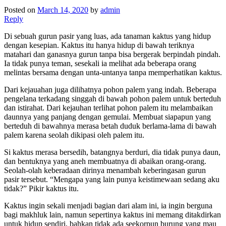
Posted on
March 14, 2020
by
admin
Reply
Di sebuah gurun pasir yang luas
, ada tanaman kaktus yang hidup
dengan kesepian. Kaktus itu hanya hidup di bawah teriknya
matahari dan ganasnya gurun tanpa bisa bergerak berpindah pindah.
Ia tidak punya teman, sesekali ia melihat ada beberapa orang
melintas bersama dengan unta-untanya tanpa memperhatikan kaktus.
Dari kejauahan juga dilihatnya pohon palem yang indah. Beberapa
pengelana terkadang singgah di bawah pohon palem untuk berteduh
dan istirahat. Dari kejauhan terlihat pohon palem itu melambaikan
daunnya yang panjang dengan gemulai. Membuat siapapun yang
berteduh di bawahnya merasa betah duduk berlama-lama di bawah
palem karena seolah dikipasi oleh palem itu.
Si kaktus merasa bersedih, batangnya berduri, dia tidak punya daun,
dan bentuknya yang aneh membuatnya di abaikan orang-orang.
Seolah-olah keberadaan dirinya menambah keberingasan gurun
pasir tersebut. “Mengapa yang lain punya keistimewaan sedang aku
tidak?” Pikir kaktus itu.
Kaktus ingin sekali menjadi bagian dari alam ini, ia ingin berguna
bagi makhluk lain, namun sepertinya kaktus ini memang ditakdirkan
untuk hidup sendiri, bahkan tidak ada seekorpun burung yang mau