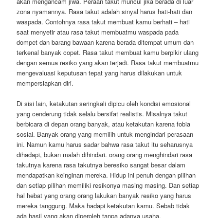
akan mengancam jiwa. Peraan takut muncul jika berada di luar
zona nyamannya. Rasa takut adalah sinyal harus hati-hati dan
waspada. Contohnya rasa takut membuat kamu berhati – hati
saat menyetir atau rasa takut membuatmu waspada pada
dompet dan barang bawaan karena berada ditempat umum dan
terkenal banyak copet. Rasa takut membuat kamu berpikir ulang
dengan semua resiko yang akan terjadi. Rasa takut membuatmu
mengevaluasi keputusan tepat yang harus dilakukan untuk
mempersiapkan diri.
Di sisi lain, ketakutan seringkali dipicu oleh kondisi emosional
yang cenderung tidak selalu bersifat realistis. Misalnya takut
berbicara di depan orang banyak, atau ketakutan karena fobia
sosial. Banyak orang yang memilih untuk mengindari perasaan
ini. Namun kamu harus sadar bahwa rasa takut itu seharusnya
dihadapi, bukan malah dihindari. orang orang menghindari rasa
takutnya karena rasa takutnya beresiko sangat besar dalam
mendapatkan keinginan mereka. Hidup ini penuh dengan pilihan
dan setiap pilihan memiliki resikonya masing masing. Dan setiap
hal hebat yang orang orang lakukan banyak resiko yang harus
mereka tanggung. Maka hadapi ketakutan kamu. Sebab tidak
ada hasil yang akan diperoleh tanpa adanya usaha.