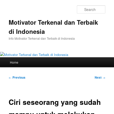
Skip
to
Sear
primary
content
Motivator Terkenal dan Terbaik
di Indonesia
Info Motivator Terkenal dan Terbaik di Indonesia
Main
Home
menu
Post
←
Previous
Next
→
navigation
Ciri seseorang yang sudah