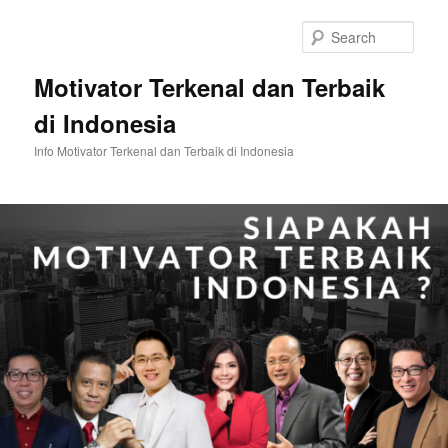
Skip
to
Sear
primary
content
Motivator Terkenal dan Terbaik
di Indonesia
Info Motivator Terkenal dan Terbaik di Indonesia