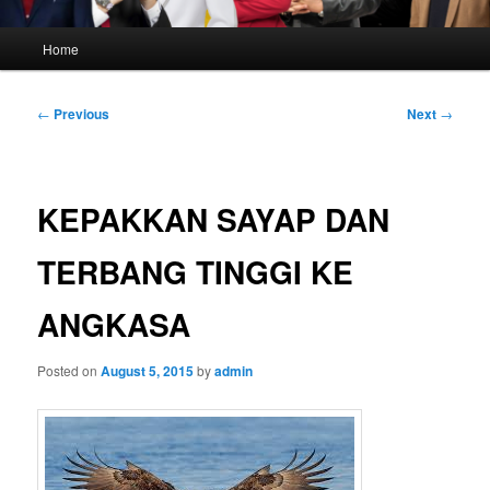
Main
Home
menu
Post
←
Previous
Next
→
navigation
KEPAKKAN SAYAP DAN
TERBANG TINGGI KE
ANGKASA
Posted on
August 5, 2015
by
admin