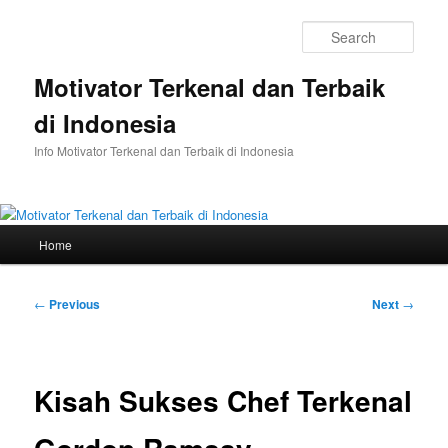
Skip
to
Sear
primary
content
Motivator Terkenal dan Terbaik
di Indonesia
Info Motivator Terkenal dan Terbaik di Indonesia
Main
Home
menu
Post
←
Previous
Next
→
navigation
Kisah Sukses Chef Terkenal