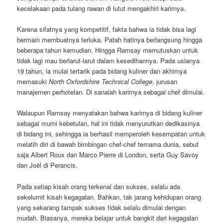
kecelakaan pada tulang rawan di lutut mengakhiri karirnya.
Karena sifatnya yang kompetitif, fakta bahwa ia tidak bisa lagi
bermain membuatnya terluka. Patah hatinya berlangsung hingga
beberapa tahun kemudian. Hingga Ramsay memutuskan untuk
tidak lagi mau berlarut-larut dalam kesedihannya. Pada usianya
19 tahun, ia mulai tertarik pada bidang kuliner dan akhirnya
memasuki
North Oxfordshire Technical College
, jurusan
manajemen perhotelan. Di sanalah karirnya sebagai chef dimulai.
Walaupun Ramsay menyatakan bahwa karirnya di bidang kuliner
sebagai murni kebetulan, hal ini tidak menyurutkan dedikasinya
di bidang ini, sehingga ia berhasil memperoleh kesempatan untuk
melatih diri di bawah bimbingan chef-chef ternama dunia, sebut
saja Albert Roux dan Marco Pierre di London, serta Guy Savoy
dan Joël di Perancis.
Pada setiap kisah orang terkenal dan sukses, selalu ada
sekelumit kisah kegagalan. Bahkan, tak jarang kehidupan orang
yang sekarang tampak sukses tidak selalu dimulai dengan
mudah. Biasanya, mereka belajar untuk bangkit dari kegagalan