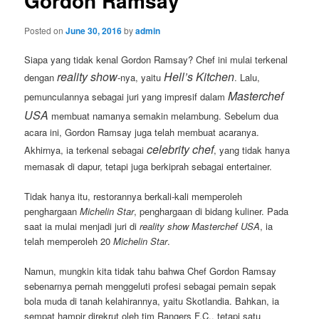
Gordon Ramsay
Posted on
June 30, 2016
by
admin
Siapa yang tidak kenal Gordon Ramsay? Chef ini mulai terkenal
reality show
Hell’s Kitchen
dengan
-nya, yaitu
. Lalu,
Masterchef
pemunculannya sebagai juri yang impresif dalam
USA
membuat namanya semakin melambung. Sebelum dua
acara ini, Gordon Ramsay juga telah membuat acaranya.
celebrity chef
Akhirnya, ia terkenal sebagai
, yang tidak hanya
memasak di dapur, tetapi juga berkiprah sebagai entertainer.
Tidak hanya itu, restorannya berkali-kali memperoleh
penghargaan
Michelin Star
, penghargaan di bidang kuliner. Pada
saat ia mulai menjadi juri di
reality show Masterchef USA
, ia
telah memperoleh 20
Michelin Star
.
Namun, mungkin kita tidak tahu bahwa Chef Gordon Ramsay
sebenarnya pernah menggeluti profesi sebagai pemain sepak
bola muda di tanah kelahirannya, yaitu Skotlandia. Bahkan, ia
sempat hampir direkrut oleh tim Rangers F.C., tetapi satu