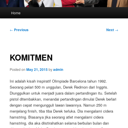
Main
Home
menu
Post
←
Previous
Next
→
navigation
KOMITMEN
Posted on
May 21, 2015
by
admin
Ini adalah kisah inspiratif Olimpiade Barcelona tahun 1992.
Seorang pelari 500 m unggulan, Derek Redmon dari Inggris.
Diunggulkan untuk menjadi juara dalam pertandingan itu. Setelah
pistol ditembakkan, menandai pertandingan dimulai Derek berlari
dengan cepat mengungguli lawan lawannya. Namun 250 m
menjelang finish, tiba tiba Derek terluka. Dia mengalami cidera
hamstring. Biasanya jika seorang atlet mengalami cidera
hamstring, dia aka diistirahatkan selama berbulan bulan dan