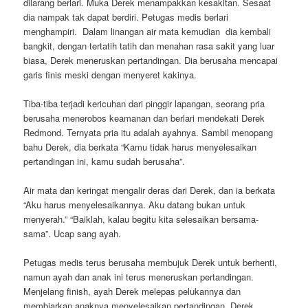
dilarang berlari. Muka Derek menampakkan kesakitan. Sesaat
dia nampak tak dapat berdiri. Petugas medis berlari
menghampiri. Dalam linangan air mata kemudian dia kembali
bangkit, dengan tertatih tatih dan menahan rasa sakit yang luar
biasa, Derek meneruskan pertandingan. Dia berusaha mencapai
garis finis meski dengan menyeret kakinya.
Tiba-tiba terjadi kericuhan dari pinggir lapangan, seorang pria
berusaha menerobos keamanan dan berlari mendekati Derek
Redmond. Ternyata pria itu adalah ayahnya. Sambil menopang
bahu Derek, dia berkata “Kamu tidak harus menyelesaikan
pertandingan ini, kamu sudah berusaha”.
Air mata dan keringat mengalir deras dari Derek, dan ia berkata
“Aku harus menyelesaikannya. Aku datang bukan untuk
menyerah.” “Baiklah, kalau begitu kita selesaikan bersama-
sama”. Ucap sang ayah.
Petugas medis terus berusaha membujuk Derek untuk berhenti,
namun ayah dan anak ini terus meneruskan pertandingan.
Menjelang finish, ayah Derek melepas pelukannya dan
membiarkan anaknya menyelesaikan pertandingan. Derek