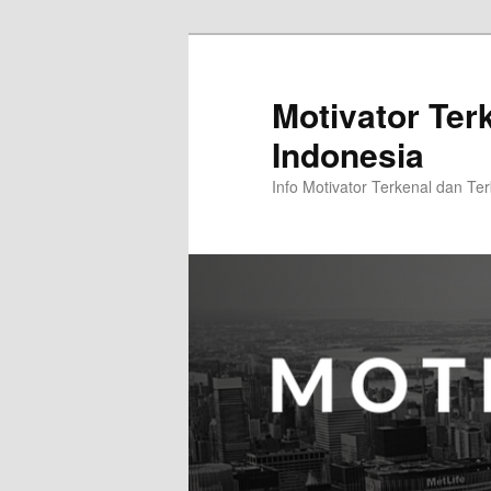
Skip
Skip
to
to
primary
secondary
Motivator Ter
content
content
Indonesia
Info Motivator Terkenal dan Ter