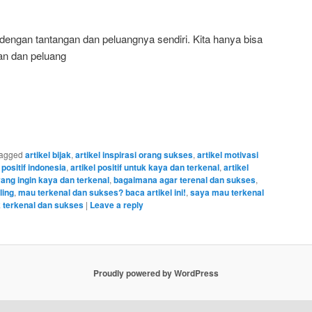
dengan tantangan dan peluangnya sendiri. Kita hanya bisa
an dan peluang
agged
artikel bijak
,
artikel inspirasi orang sukses
,
artikel motivasi
 positif indonesia
,
artikel positif untuk kaya dan terkenal
,
artikel
yang ingin kaya dan terkenal
,
bagaimana agar terenal dan sukses
,
ling
,
mau terkenal dan sukses? baca artikel ini!
,
saya mau terkenal
 terkenal dan sukses
|
Leave a reply
Proudly powered by WordPress