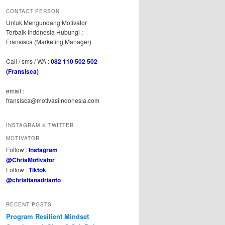
CONTACT PERSON
Untuk Mengundang Motivator
Terbaik Indonesia Hubungi :
Fransisca (Marketing Manager)
Call / sms / WA :
082 110 502 502
(Fransisca)
email :
fransisca@motivasiindonesia.com
INSTAGRAM & TWITTER
MOTIVATOR
Follow :
Instagram
@ChrisMotivator
Follow :
Tiktok
@christianadrianto
RECENT POSTS
Program Resilient Mindset