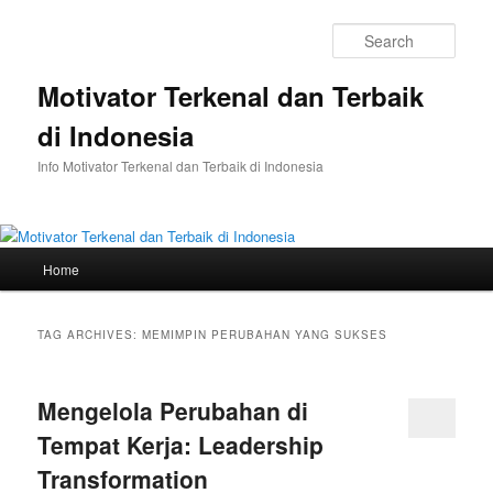
Skip
Skip
to
to
Sear
primary
secondary
content
content
Motivator Terkenal dan Terbaik
di Indonesia
Info Motivator Terkenal dan Terbaik di Indonesia
Main
Home
menu
TAG ARCHIVES:
MEMIMPIN PERUBAHAN YANG SUKSES
Mengelola Perubahan di
Tempat Kerja: Leadership
Transformation