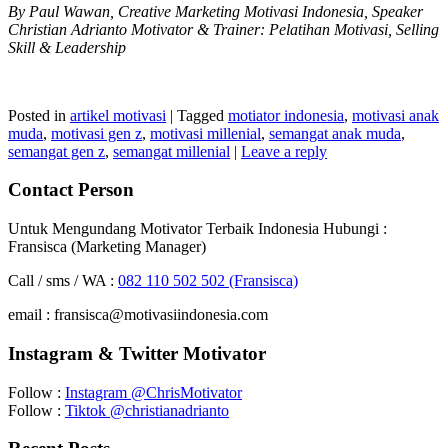
By Paul Wawan, Creative Marketing Motivasi Indonesia, Speaker
Christian Adrianto Motivator & Trainer: Pelatihan Motivasi, Selling
Skill & Leadership
Posted in
artikel motivasi
|
Tagged
motiator indonesia
,
motivasi anak
muda
,
motivasi gen z
,
motivasi millenial
,
semangat anak muda
,
semangat gen z
,
semangat millenial
|
Leave a reply
Contact Person
Untuk Mengundang Motivator Terbaik Indonesia Hubungi :
Fransisca (Marketing Manager)
Call / sms / WA :
082 110 502 502 (Fransisca)
email : fransisca@motivasiindonesia.com
Instagram & Twitter Motivator
Follow :
Instagram @ChrisMotivator
Follow :
Tiktok @christianadrianto