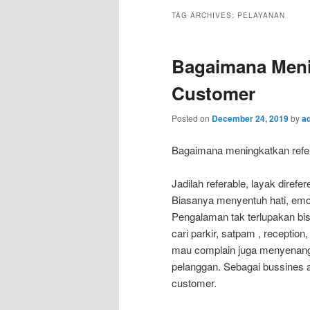
TAG ARCHIVES:
PELAYANAN
Bagaimana Meni
Customer
Posted on
December 24, 2019
by
a
Bagaimana meningkatkan refe
Jadilah referable, layak diref
Biasanya menyentuh hati, emos
Pengalaman tak terlupakan bisa
cari parkir, satpam , recepti
mau complain juga menyenangk
pelanggan. Sebagai bussines 
customer.