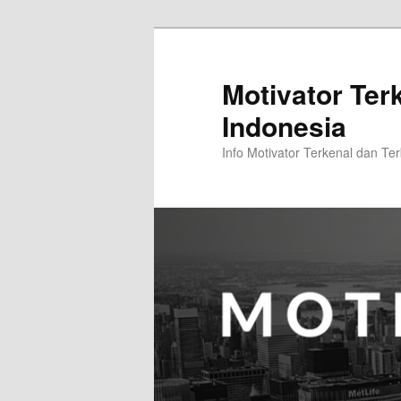
Skip
Skip
to
to
primary
secondary
Motivator Ter
content
content
Indonesia
Info Motivator Terkenal dan Ter