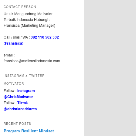
CONTACT PERSON
Untuk Mengundang Motivator
Terbaik Indonesia Hubungi :
Fransisca (Marketing Manager)
Call / sms / WA :
082 110 502 502
(Fransisca)
email :
fransisca@motivasiindonesia.com
INSTAGRAM & TWITTER
MOTIVATOR
Follow :
Instagram
@ChrisMotivator
Follow :
Tiktok
@christianadrianto
RECENT POSTS
Program Resilient Mindset