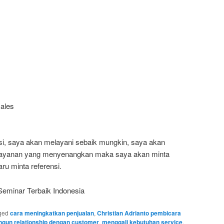
ales
si, saya akan melayani sebaik mungkin, saya akan
ayanan yang menyenangkan maka saya akan minta
aru minta referensi.
Seminar Terbaik Indonesia
ged
cara meningkatkan penjualan
,
Christian Adrianto pembicara
un relationship dengan customer
,
menggali kebutuhan service
,