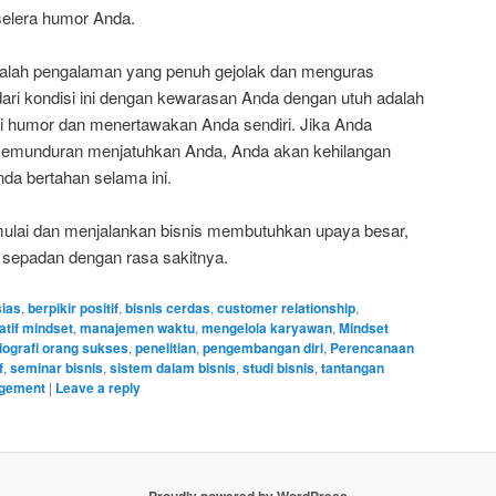
selera humor Anda.
dalah pengalaman yang penuh gejolak dan menguras
dari kondisi ini dengan kewarasan Anda dengan utuh adalah
humor dan menertawakan Anda sendiri. Jika Anda
kemunduran menjatuhkan Anda, Anda akan kehilangan
da bertahan selama ini.
ulai dan menjalankan bisnis membutuhkan upaya besar,
 sepadan dengan rasa sakitnya.
sias
,
berpikir positif
,
bisnis cerdas
,
customer relationship
,
atif mindset
,
manajemen waktu
,
mengelola karyawan
,
Mindset
iografi orang sukses
,
penelitian
,
pengembangan diri
,
Perencanaan
f
,
seminar bisnis
,
sistem dalam bisnis
,
studi bisnis
,
tantangan
gement
|
Leave a reply
Proudly powered by WordPress