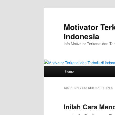
Skip
Skip
to
to
primary
secondary
Motivator Ter
content
content
Indonesia
Info Motivator Terkenal dan Ter
Main
Home
menu
TAG ARCHIVES:
SEMINAR BISNIS
Inilah Cara Men