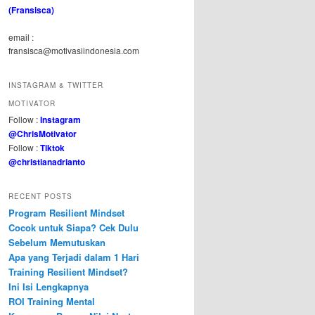
(Fransisca)
email :
fransisca@motivasiindonesia.com
INSTAGRAM & TWITTER
MOTIVATOR
Follow :
Instagram
@ChrisMotivator
Follow :
Tiktok
@christianadrianto
RECENT POSTS
Program Resilient Mindset
Cocok untuk Siapa? Cek Dulu
Sebelum Memutuskan
Apa yang Terjadi dalam 1 Hari
Training Resilient Mindset?
Ini Isi Lengkapnya
ROI Training Mental