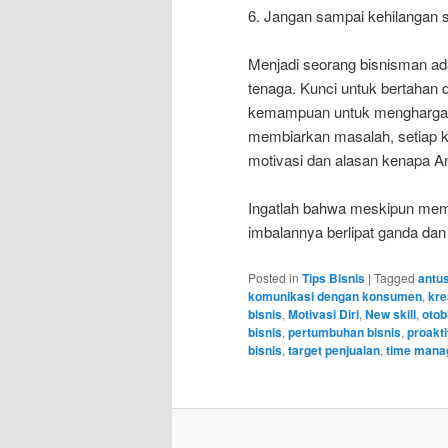
6. Jangan sampai kehilangan 
Menjadi seorang bisnisman a
tenaga. Kunci untuk bertahan 
kemampuan untuk menghargai 
membiarkan masalah, setiap 
motivasi dan alasan kenapa An
Ingatlah bahwa meskipun mem
imbalannya berlipat ganda dan
Posted in
Tips Bisnis
|
Tagged
antu
komunikasi dengan konsumen
,
kre
bisnis
,
Motivasi Diri
,
New skill
,
otob
bisnis
,
pertumbuhan bisnis
,
proakti
bisnis
,
target penjualan
,
time mana