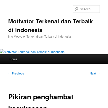
Skip
to
Sear
primary
content
Motivator Terkenal dan Terbaik
di Indonesia
Info Motivator Terkenal dan Terbaik di Indonesia
Main
Home
menu
Post
←
Previous
Next
→
navigation
Pikiran penghambat