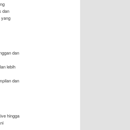
ang
k dan
a yang
anggan dan
an lebih
mpilan dan
tive hingga
ni