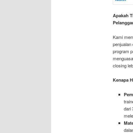
Apakah T
Pelangga
Kami mema
penjualan 
program p
menguasai
closing le
Kenapa Ha
Pem
trai
dari
mele
Mate
dala