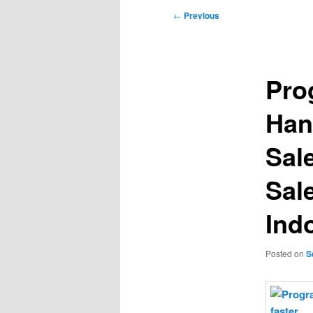
Post
←
Previous
navigation
Prog
Han
Sal
Sal
Ind
Posted on
S