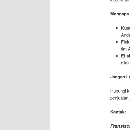
Mengapa 
Kus
Anda
Flek
tim 
Efis
dila
Jangan L
Hubungi ka
penjualan 
Kontak:
Fransisc