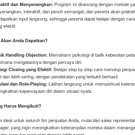
raktif dan Menyenangkan:
Program ini dirancang dengan metode y
enangkan, interaktif, dan penuh semangat, dan peserta akan prakte
apatkan input langsung, sehingga peserta dapat belajar dengan car
g efektif.
 Akan Anda Dapatkan?
ik Handling Objection:
Memahami psikologi di balik keberatan pel
imana mengatasinya dengan percaya diri.
tegi Closing yang Efektif:
Belajar step by step cara menutup penjual
t dan lebih sering, dengan pendekatan yang terbukti berhasil.
lasi dan Role-Playing:
Latihan langsung untuk memperkuat ketera
ngkatkan kepercayaan diri dalam situasi nyata.
ng Harus Mengikuti?
i ideal untuk seluruh tim penjualan Anda, mulai dari sales representa
ager, yang ingin meningkatkan keterampilan mereka dalam menanga
 dan menutup penjualan dengan lebih cepat.