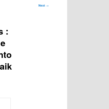
Next
→
s :
he
nto
aik