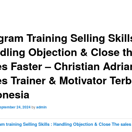
ram Training Selling Skill
dling Objection & Close t
es Faster – Christian Adria
es Trainer & Motivator Terb
onesia
eptember 24, 2024
by
admin