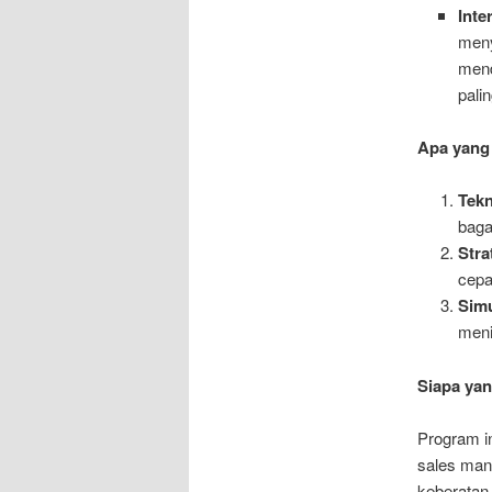
Inte
meny
mend
palin
Apa yang
Tekn
baga
Stra
cepa
Simu
meni
Siapa ya
Program in
sales man
keberatan