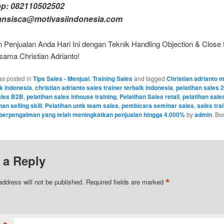
p: 082110502502
ransisca@motivasiindonesia.com
 Penjualan Anda Hari Ini dengan Teknik Handling Objection & Close 
sama Christian Adrianto!
as posted in
Tips Sales - Menjual
,
Training Sales
and tagged
Christian adrianto m
ik indonesia
,
christian adrianto sales trainer terbaik indonesia
,
pelatihan sales 
ales B2B
,
pelatihan sales inhouse training
,
Pelatihan Sales retail
,
pelatihan sale
han selling skill
,
Pelatihan untk team sales
,
pembicara seminar sales
,
sales tra
ll berpengalman yang telah meningkatkan penjualan hingga 4.000%
by
admin
. Bo
 a Reply
*
address will not be published.
Required fields are marked