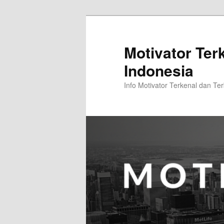
Skip
to
primary
Motivator Ter
content
Indonesia
Info Motivator Terkenal dan Ter