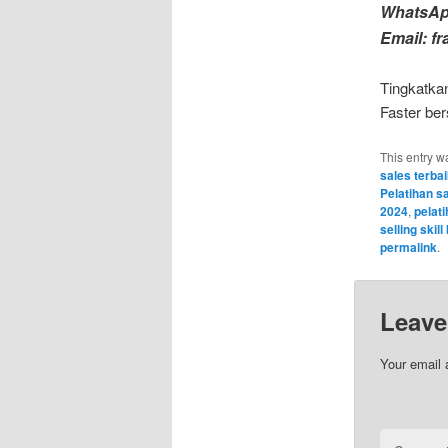
WhatsAp
Email: f
Tingkatkan
Faster ber
This entry w
sales terba
Pelatihan s
2024
,
pelati
selling ski
permalink
.
Leave
Your email 