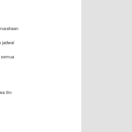
perusahaan
 jadwal
, semua
wa tim