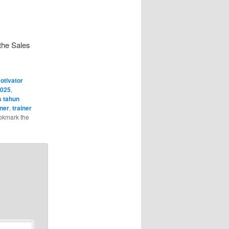
the Sales
otivator
2025
,
s tahun
iner
,
trainer
okmark the