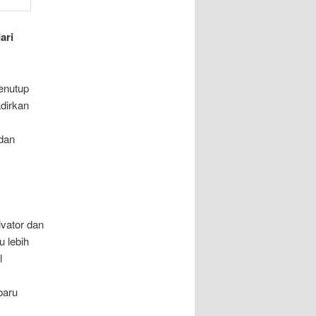
ari
enutup
adirkan
 dan
ivator dan
u lebih
l
baru