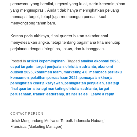
penawaran yang bernilai, urgensi yang kuat, serta kepemimpinan
yang menginspirasi, Anda tidak hanya meningkatkan peluang
mencapai target, tetapi juga membangun pondasi kuat
menyongsong tahun baru.
Karena pada akhirnya, final quarter bukan sekadar soal
menyelesaikan angka, tetapi tentang bagaimana kita menutup
perjalanan dengan integritas, fokus, dan kebanggaan.
Posted in
artikel kepemimpinan
|
Tagged
analisa ekonomi 2025
,
capai targetm target penjualan
,
christian adrianto
,
ekonomi
outlook 2025
,
komitmen team
,
marketing 4.0
,
membaca perilaku
konsumen
,
pelatihan perusahaan 2025
,
pencapaian kinerja
,
peningkatan kinerja karyawan
,
peningkatan penjualan
,
strategi
final quarter
,
strategi marketing christian adrianto
,
target
perusahaan
,
trainer leadership
,
trainer sales
|
Leave a reply
CONTACT PERSON
Untuk Mengundang Motivator Terbaik Indonesia Hubungi :
Fransisca (Marketing Manager)