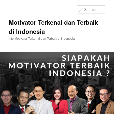
Skip
Skip
to
to
Sear
primary
secondary
content
content
Motivator Terkenal dan Terbaik
di Indonesia
Info Motivator Terkenal dan Terbaik di Indonesia