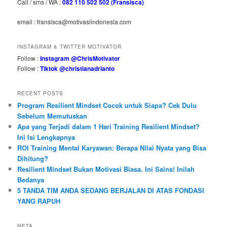
Call / sms / WA :
082 110 502 502 (Fransisca)
email : fransisca@motivasiindonesia.com
INSTAGRAM & TWITTER MOTIVATOR
Follow :
Instagram @ChrisMotivator
Follow :
Tiktok @christianadrianto
RECENT POSTS
Program Resilient Mindset Cocok untuk Siapa? Cek Dulu
Sebelum Memutuskan
Apa yang Terjadi dalam 1 Hari Training Resilient Mindset?
Ini Isi Lengkapnya
ROI Training Mental Karyawan: Berapa Nilai Nyata yang Bisa
Dihitung?
Resilient Mindset Bukan Motivasi Biasa. Ini Sains! Inilah
Bedanya
5 TANDA TIM ANDA SEDANG BERJALAN DI ATAS FONDASI
YANG RAPUH
META