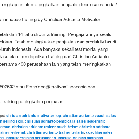
 lengkap untuk meningkatkan penjualan team sales anda?
 inhouse training by Christian Adrianto Motivator
ih dari 14 tahu di dunia training. Pengajarannya selalu
kkan. Telah meningkatkan penjualan dan produktivitas di
eluruh Indonesia. Ada banyaks sekali testimonial yang
setelah mendapatkan training dari Christian Adrianto.
bersama 400 perusahaan lain yang telah meningkatkan
0502502 atau Fransisca@motivasiindonesia.com
 training peningkatan penjualan.
ged
christan adrianto motivator top
,
christian adrianto coach sales
h selling skill
,
christian adrianto pembicara sales leadership
,
alaman
,
christian adrianto trainer muda hebat
,
christian adrianto
rainer terkenal
,
christian adrianto trainer terlaris
,
coaching sales
ang
,
inhouse training perusahaan
,
inhouse training pimpinan