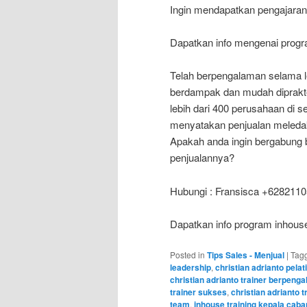
Ingin mendapatkan pengajaran
Dapatkan info mengenai progran
Telah berpengalaman selama leb
berdampak dan mudah diprakte
lebih dari 400 perusahaan di s
menyatakan penjualan meledak 
Apakah anda ingin bergabung 
penjualannya?
Hubungi : Fransisca +628211
Dapatkan info program inhouse
Posted in
Tips Sales - Menjual
|
Tag
leadership
,
christian adrianto pelati
christian adrianto trainer berpeng
trainer sukses
,
christian adrianto t
team
,
inhouse training kepala cab