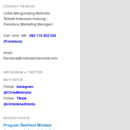
CONTACT PERSON
Untuk Mengundang Motivator
Terbaik Indonesia Hubungi :
Fransisca (Marketing Manager)
Call / sms / WA :
082 110 502 502
(Fransisca)
email :
fransisca@motivasiindonesia.com
INSTAGRAM & TWITTER
MOTIVATOR
Follow :
Instagram
@ChrisMotivator
Follow :
Tiktok
@christianadrianto
RECENT POSTS
Program Resilient Mindset