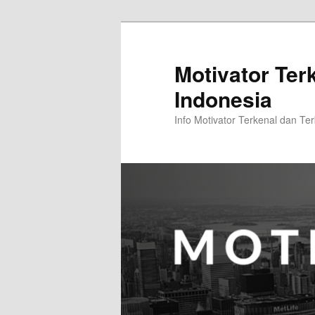
Skip
Skip
to
to
primary
secondary
Motivator Ter
content
content
Indonesia
Info Motivator Terkenal dan Ter