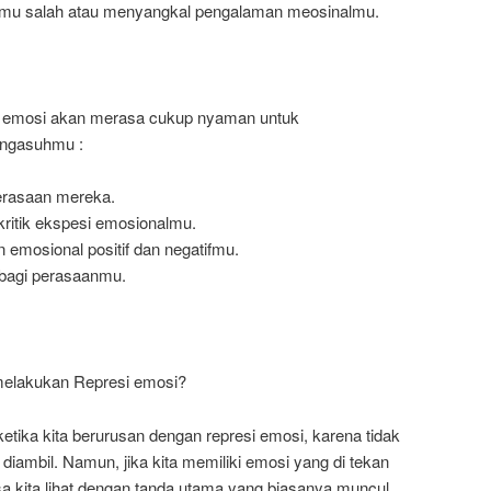
imu salah atau menyangkal pengalaman meosinalmu.
si emosi akan merasa cukup nyaman untuk
engasuhmu :
erasaan mereka.
kritik ekspesi emosionalmu.
emosional positif dan negatifmu.
bagi perasaanmu.
 melakukan Represi emosi?
tika kita berurusan dengan represi emosi, karena tidak
 diambil. Namun, jika kita memiliki emosi yang di tekan
isa kita lihat dengan tanda utama yang biasanya muncul