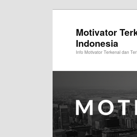
Skip
Skip
to
to
primary
secondary
Motivator Ter
content
content
Indonesia
Info Motivator Terkenal dan Ter