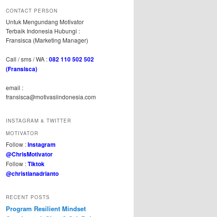
CONTACT PERSON
Untuk Mengundang Motivator
Terbaik Indonesia Hubungi :
Fransisca (Marketing Manager)
Call / sms / WA :
082 110 502 502
(Fransisca)
email :
fransisca@motivasiindonesia.com
INSTAGRAM & TWITTER
MOTIVATOR
Follow :
Instagram
@ChrisMotivator
Follow :
Tiktok
@christianadrianto
RECENT POSTS
Program Resilient Mindset