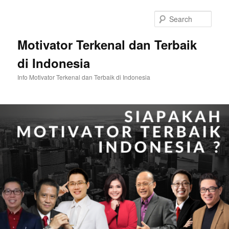
Skip
Skip
to
to
Sear
primary
secondary
content
content
Motivator Terkenal dan Terbaik
di Indonesia
Info Motivator Terkenal dan Terbaik di Indonesia