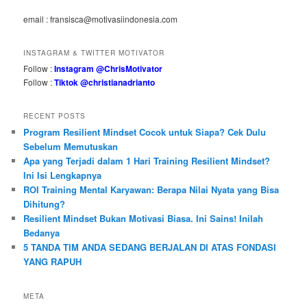
email : fransisca@motivasiindonesia.com
INSTAGRAM & TWITTER MOTIVATOR
Follow :
Instagram @ChrisMotivator
Follow :
Tiktok @christianadrianto
RECENT POSTS
Program Resilient Mindset Cocok untuk Siapa? Cek Dulu
Sebelum Memutuskan
Apa yang Terjadi dalam 1 Hari Training Resilient Mindset?
Ini Isi Lengkapnya
ROI Training Mental Karyawan: Berapa Nilai Nyata yang Bisa
Dihitung?
Resilient Mindset Bukan Motivasi Biasa. Ini Sains! Inilah
Bedanya
5 TANDA TIM ANDA SEDANG BERJALAN DI ATAS FONDASI
YANG RAPUH
META