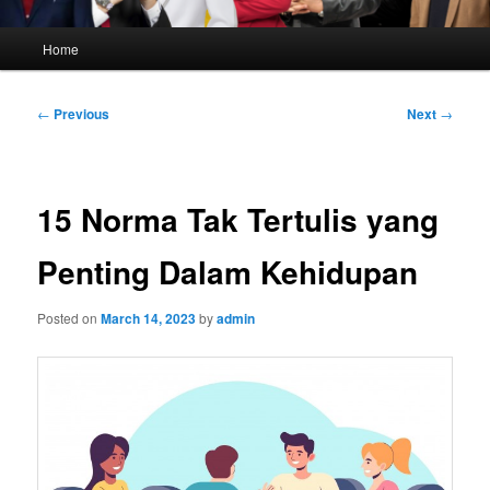
Main
Home
menu
Post
←
Previous
Next
→
navigation
15 Norma Tak Tertulis yang
Penting Dalam Kehidupan
Posted on
March 14, 2023
by
admin