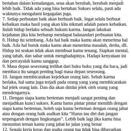
bertahan dalam kemalangan, seua akan berubah, berubah menjadi
lebih baik. Tidak ada yang bisa bertahan Sukses selalu, pasti ada
waktunya mengalami kegagalan juga.
7. Setiap perbuatan baik akan berbuah baik. Ingat selalu berbuat
kebaikan maka hasil yang akan kita nikmati adalah panen kebaikan.
Itulah hidup berlaku sebuah hukum karma. Jangan lakukan
kejahatan jika kita berharap mendapat balasandari perbuatan kita.
8. Hidup itu seimbang. Ada hal baik maka kamu akan menerima hal
baik. Ada hal buruk maka kamu akan menerima masalah, derita, dll.
Hidup ini seakan tidak akan membuat kamu tenang. Siapkan mental,
yang tabah, dan sabar untuk menghadapinya. Hadapi kenyataan ini
dan percayalah kamu sanggup.
9. Masa depan seseorang terlihat dari buku buku yang dia baca, jadi
membaca itu sangat penting bagi masa depan seseorang.
10. Jangan membicarakan kejelekan orang lain. Sebab karma
berlaku, hal sama juga terjadi pada orang yang yang membicarakan
hal jelek orang lain. Dan dia akan dinilai jelek oleh orang yang
mendengarnya.
11. Dengan siapa kamu berteman menjadi sangat penting dan
menjadikan kunci sukses. Kamu harus pintar pintar memilih dengan
siapa kamu berteman, boleh saja kamu berteman dengan orang jahat
atau dengan orang baik asalkan kita “Harus tau diri dan jangan
terpengaruh dengan lingkungan”. Lebih baik lagi jika kamu bisa
menuntun teman kamu yang jahat ke jalan yang benar
12. Segala kerja keras dan usaha orang tua tidak bisa dibayarkan