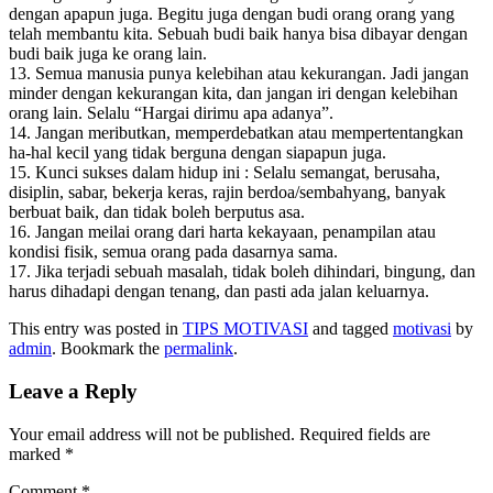
dengan apapun juga. Begitu juga dengan budi orang orang yang
telah membantu kita. Sebuah budi baik hanya bisa dibayar dengan
budi baik juga ke orang lain.
13. Semua manusia punya kelebihan atau kekurangan. Jadi jangan
minder dengan kekurangan kita, dan jangan iri dengan kelebihan
orang lain. Selalu “Hargai dirimu apa adanya”.
14. Jangan meributkan, memperdebatkan atau mempertentangkan
ha-hal kecil yang tidak berguna dengan siapapun juga.
15. Kunci sukses dalam hidup ini : Selalu semangat, berusaha,
disiplin, sabar, bekerja keras, rajin berdoa/sembahyang, banyak
berbuat baik, dan tidak boleh berputus asa.
16. Jangan meilai orang dari harta kekayaan, penampilan atau
kondisi fisik, semua orang pada dasarnya sama.
17. Jika terjadi sebuah masalah, tidak boleh dihindari, bingung, dan
harus dihadapi dengan tenang, dan pasti ada jalan keluarnya.
This entry was posted in
TIPS MOTIVASI
and tagged
motivasi
by
admin
. Bookmark the
permalink
.
Leave a Reply
Your email address will not be published.
Required fields are
marked
*
Comment
*