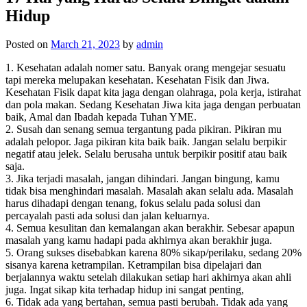
Hidup
Posted on
March 21, 2023
by
admin
1. Kesehatan adalah nomer satu. Banyak orang mengejar sesuatu
tapi mereka melupakan kesehatan. Kesehatan Fisik dan Jiwa.
Kesehatan Fisik dapat kita jaga dengan olahraga, pola kerja, istirahat
dan pola makan. Sedang Kesehatan Jiwa kita jaga dengan perbuatan
baik, Amal dan Ibadah kepada Tuhan YME.
2. Susah dan senang semua tergantung pada pikiran. Pikiran mu
adalah pelopor. Jaga pikiran kita baik baik. Jangan selalu berpikir
negatif atau jelek. Selalu berusaha untuk berpikir positif atau baik
saja.
3. Jika terjadi masalah, jangan dihindari. Jangan bingung, kamu
tidak bisa menghindari masalah. Masalah akan selalu ada. Masalah
harus dihadapi dengan tenang, fokus selalu pada solusi dan
percayalah pasti ada solusi dan jalan keluarnya.
4. Semua kesulitan dan kemalangan akan berakhir. Sebesar apapun
masalah yang kamu hadapi pada akhirnya akan berakhir juga.
5. Orang sukses disebabkan karena 80% sikap/perilaku, sedang 20%
sisanya karena ketrampilan. Ketrampilan bisa dipelajari dan
berjalannya waktu setelah dilakukan setiap hari akhirnya akan ahli
juga. Ingat sikap kita terhadap hidup ini sangat penting,
6. Tidak ada yang bertahan, semua pasti berubah. Tidak ada yang