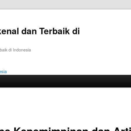
kenal dan Terbaik di
baik di Indonesia
ipe Kepemimpinan dan Art