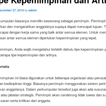
ecember 27, 2016
by
admin
kumpulan biasanya memiliki seseorang sebagai pemimpin. Pemimpin
kan dan mengarahkan anggotanya supaya dapat mencapai tujuan. T
dicapai dengan kerja sama yang baik antar semua elemen. Untuk me
san antar semua elemen diperlukan kepemimpinan yang tepat.
emimpin, Anda wajib mengetahui terlebih dahulu tipe kepemimpinan 
berapa tipe kepemimpian dan artinya.
eristis
mimpinan ini biasa digunakan untuk beberapa organisasi atau perus
n kedisiplinan tinggi. Biasanya pemimpin menggunakan sistem perin
an anggotanya. Dalam perkumpulan tersebut juga akan ada susuna
 atau jabatan strategis. Pemimpin akan cenderung tidak luwes dan sul
aran serta kritikan dari anggota.