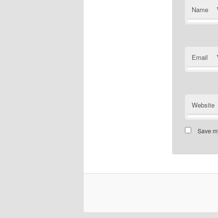
Name
Email
Website
Save my