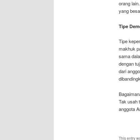
orang lain
yang besa
Tipe Dem
Tipe kepe
makhuk pal
sama dala
dengan tuj
dari anggo
dibandingk
Bagaimana
Tak usah t
anggota A
This entry w