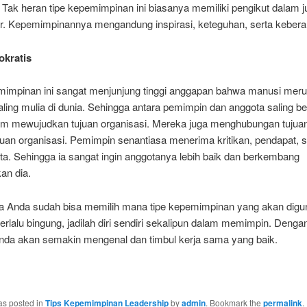
. Tak heran tipe kepemimpinan ini biasanya memiliki pengikut dalam 
r. Kepemimpinannya mengandung inspirasi, keteguhan, serta kebera
okratis
mimpinan ini sangat menjunjung tinggi anggapan bahwa manusi mer
ing mulia di dunia. Sehingga antara pemimpin dan anggota saling be
m mewujudkan tujuan organisasi. Mereka juga menghubungan tujuan
uan organisasi. Pemimpin senantiasa menerima kritikan, pendapat, s
ta. Sehingga ia sangat ingin anggotanya lebih baik dan berkembang
an dia.
 Anda sudah bisa memilih mana tipe kepemimpinan yang akan dig
erlalu bingung, jadilah diri sendiri sekalipun dalam memimpin. Denga
nda akan semakin mengenal dan timbul kerja sama yang baik.
as posted in
Tips Kepemimpinan Leadership
by
admin
. Bookmark the
permalink
.