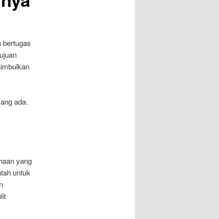
 bertugas
ujuan
nimbulkan
yang ada.
ahaan yang
tah untuk
n
it