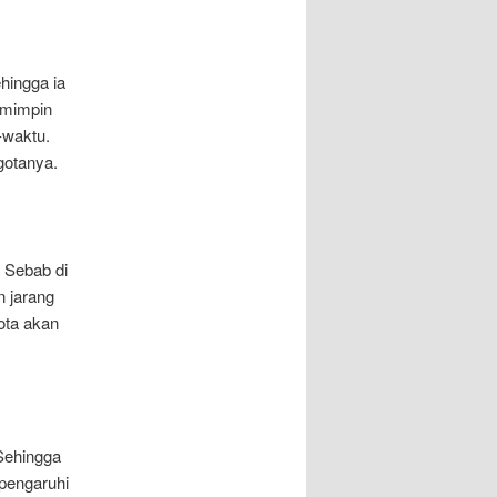
hingga ia
emimpin
-waktu.
gotanya.
. Sebab di
n jarang
ota akan
Sehingga
pengaruhi