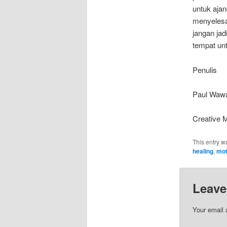
untuk ajan
menyelesa
jangan jad
tempat un
Penulis
Paul Waw
Creative M
This entry w
healing
,
mot
Leave
Your email 