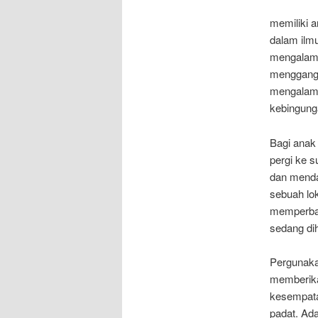
memiliki a
dalam ilmu
mengalami
mengganggu
mengalami
kebingung
Bagi anak
pergi ke s
dan menda
sebuah lo
memperbai
sedang di
Pergunaka
memberika
kesempatan
padat. Ada