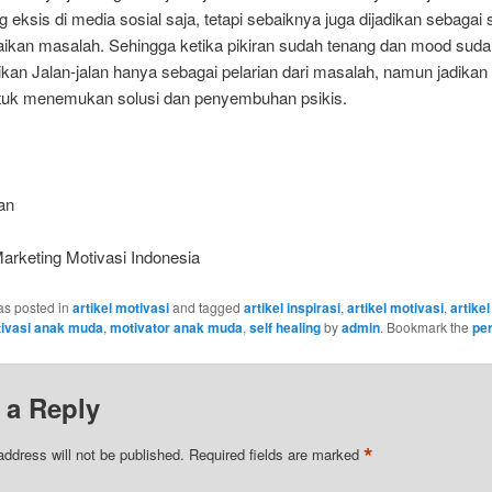
g eksis di media sosial saja, tetapi sebaiknya juga dijadikan sebagai
ikan masalah. Sehingga ketika pikiran sudah tenang dan mood suda
ikan Jalan-jalan hanya sebagai pelarian dari masalah, namun jadikan
tuk menemukan solusi dan penyembuhan psikis.
an
arketing Motivasi Indonesia
as posted in
artikel motivasi
and tagged
artikel inspirasi
,
artikel motivasi
,
artikel
ivasi anak muda
,
motivator anak muda
,
self healing
by
admin
. Bookmark the
pe
 a Reply
*
address will not be published.
Required fields are marked