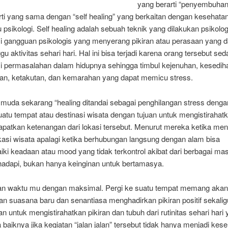
yang berarti “penyembuhan”
rti yang sama dengan “self healing” yang berkaitan dengan kesehata
 psikologi. Self healing adalah sebuah teknik yang dilakukan psikolog
 gangguan psikologis yang menyerang pikiran atau perasaan yang d
 aktivitas sehari hari. Hal ini bisa terjadi karena orang tersebut se
 permasalahan dalam hidupnya sehingga timbul kejenuhan, kesedih
an, ketakutan, dan kemarahan yang dapat memicu stress.
 muda sekarang “healing ditandai sebagai penghilangan stress denga
uatu tempat atau destinasi wisata dengan tujuan untuk mengistirahatk
patkan ketenangan dari lokasi tersebut. Menurut mereka ketika men
kasi wisata apalagi ketika berhubungan langsung dengan alam bisa
ki keadaan atau mood yang tidak terkontrol akibat dari berbagai ma
hadapi, bukan hanya keinginan untuk bertamasya.
n waktu mu dengan maksimal. Pergi ke suatu tempat memang akan
n suasana baru dan senantiasa menghadirkan pikiran positif sekali
 untuk mengistirahatkan pikiran dan tubuh dari rutinitas sehari hari
 baiknya jika kegiatan “jalan jalan” tersebut tidak hanya menjadi ke