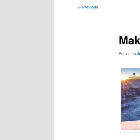
Post
←
Previous
navigation
Mak
Posted on
J