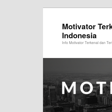
Skip
to
primary
Motivator Ter
content
Indonesia
Info Motivator Terkenal dan Ter