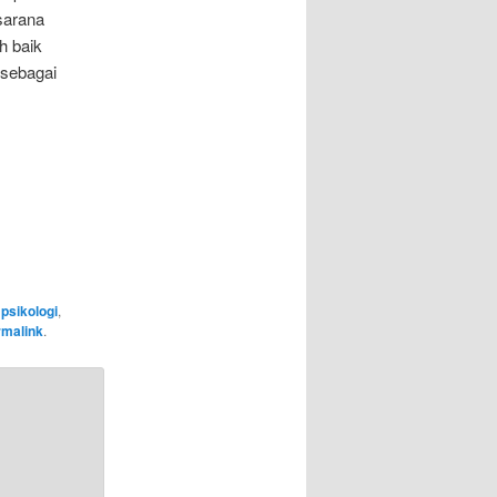
 sarana
h baik
 sebagai
 psikologi
,
rmalink
.