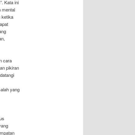
. Kata ini
n mental
 ketika
apat
dang
an,
n cara
an pikiran
datangi
salah yang
gus
 yang
sempatan