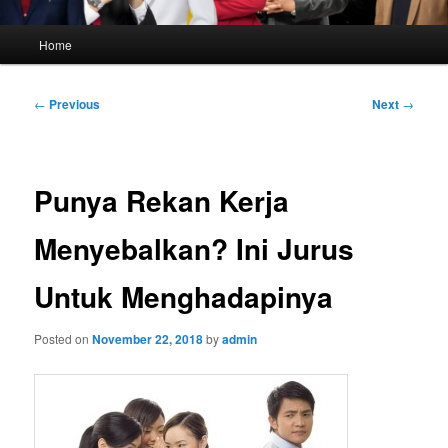
Main
Home
menu
Post
←
Previous
Next
→
navigation
Punya Rekan Kerja
Menyebalkan? Ini Jurus
Untuk Menghadapinya
Posted on
November 22, 2018
by
admin