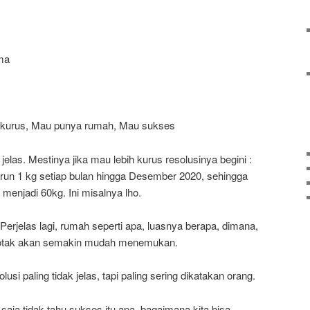
ma
ih kurus, Mau punya rumah, Mau sukses
jelas. Mestinya jika mau lebih kurus resolusinya begini :
run 1 kg setiap bulan hingga Desember 2020, sehingga
menjadi 60kg. Ini misalnya lho.
erjelas lagi, rumah seperti apa, luasnya berapa, dimana,
, otak akan semakin mudah menemukan.
si paling tidak jelas, tapi paling sering dikatakan orang.
 saja tidak tahu sukses itu apa, bagaimana kita bisa