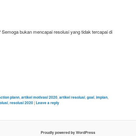
 Semoga bukan mencapai resolusi yang tidak tercapai di
action plann
,
artikel motivasi 2020
,
artikel resolusi
,
goal
,
impian
,
olusi
,
resolusi 2020
|
Leave a reply
Proudly powered by WordPress