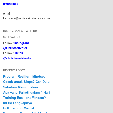
(Fransisca)
email :
fransisca@motivasiindonesia.com
INSTAGRAM & TWITTER
MOTIVATOR
Follow :
Instagram
@ChrisMotivator
Follow :
Tiktok
@christianadrianto
RECENT POSTS
Program Resilient Mindset
Cocok untuk Siapa? Cek Dulu
Sebelum Memutuskan
Apa yang Terjadi dalam 1 Hari
Training Resilient Mindset?
Ini Isi Lengkapnya
ROI Training Mental