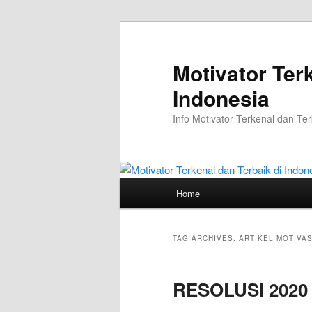
Skip
Skip
to
to
primary
secondary
Motivator Ter
content
content
Indonesia
Info Motivator Terkenal dan Ter
Main
Home
menu
TAG ARCHIVES:
ARTIKEL MOTIVAS
RESOLUSI 2020