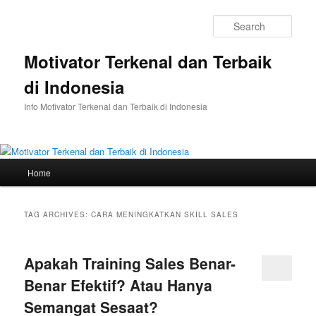
Skip
Skip
to
to
Sear
primary
secondary
content
content
Motivator Terkenal dan Terbaik
di Indonesia
Info Motivator Terkenal dan Terbaik di Indonesia
Main
Home
menu
TAG ARCHIVES:
CARA MENINGKATKAN SKILL SALES
Apakah Training Sales Benar-
Benar Efektif? Atau Hanya
Semangat Sesaat?