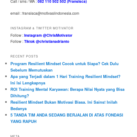
Call / sms / WA :
082 110 502 502 (Fransisca)
email : fransisca@motivasiindonesia.com
INSTAGRAM & TWITTER MOTIVATOR
Follow :
Instagram @ChrisMotivator
Follow :
Tiktok @christianadrianto
RECENT POSTS
Program Resilient Mindset Cocok untuk Siapa? Cek Dulu
Sebelum Memutuskan
Apa yang Terjadi dalam 1 Hari Training Resilient Mindset?
Ini Isi Lengkapnya
ROI Training Mental Karyawan: Berapa Nilai Nyata yang Bisa
Dihitung?
Resilient Mindset Bukan Motivasi Biasa. Ini Sains! Inilah
Bedanya
5 TANDA TIM ANDA SEDANG BERJALAN DI ATAS FONDASI
YANG RAPUH
META