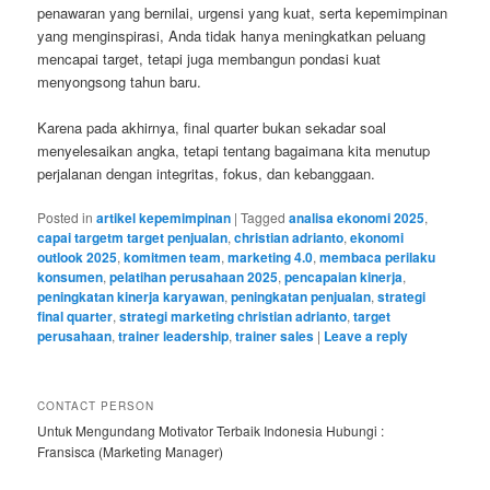
penawaran yang bernilai, urgensi yang kuat, serta kepemimpinan
yang menginspirasi, Anda tidak hanya meningkatkan peluang
mencapai target, tetapi juga membangun pondasi kuat
menyongsong tahun baru.
Karena pada akhirnya, final quarter bukan sekadar soal
menyelesaikan angka, tetapi tentang bagaimana kita menutup
perjalanan dengan integritas, fokus, dan kebanggaan.
Posted in
artikel kepemimpinan
|
Tagged
analisa ekonomi 2025
,
capai targetm target penjualan
,
christian adrianto
,
ekonomi
outlook 2025
,
komitmen team
,
marketing 4.0
,
membaca perilaku
konsumen
,
pelatihan perusahaan 2025
,
pencapaian kinerja
,
peningkatan kinerja karyawan
,
peningkatan penjualan
,
strategi
final quarter
,
strategi marketing christian adrianto
,
target
perusahaan
,
trainer leadership
,
trainer sales
|
Leave a reply
CONTACT PERSON
Untuk Mengundang Motivator Terbaik Indonesia Hubungi :
Fransisca (Marketing Manager)