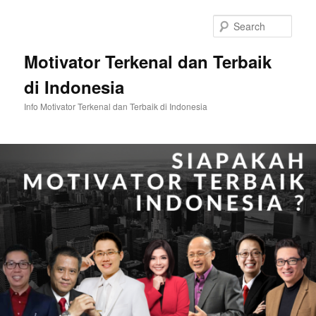
Skip
Skip
to
to
Sear
primary
secondary
content
content
Motivator Terkenal dan Terbaik
di Indonesia
Info Motivator Terkenal dan Terbaik di Indonesia