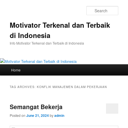
Skip
Skip
to
to
Sear
primary
secondary
content
content
Motivator Terkenal dan Terbaik
di Indonesia
Info Motivator Terkenal dan Terbaik di Indonesia
Main
Home
menu
TAG ARCHIVES:
KONFLIK MANAJEMEN DALAM PEKERJAAN
Semangat Bekerja
Posted on
June 21, 2024
by
admin