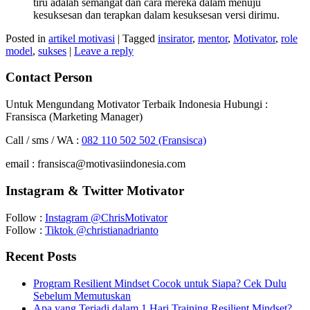
tiru adalah semangat dan cara mereka dalam menuju
kesuksesan dan terapkan dalam kesuksesan versi dirimu.
Posted in
artikel motivasi
|
Tagged
insirator
,
mentor
,
Motivator
,
role
model
,
sukses
|
Leave a reply
Contact Person
Untuk Mengundang Motivator Terbaik Indonesia Hubungi :
Fransisca (Marketing Manager)
Call / sms / WA :
082 110 502 502 (Fransisca)
email : fransisca@motivasiindonesia.com
Instagram & Twitter Motivator
Follow :
Instagram @ChrisMotivator
Follow :
Tiktok @christianadrianto
Recent Posts
Program Resilient Mindset Cocok untuk Siapa? Cek Dulu
Sebelum Memutuskan
Apa yang Terjadi dalam 1 Hari Training Resilient Mindset?