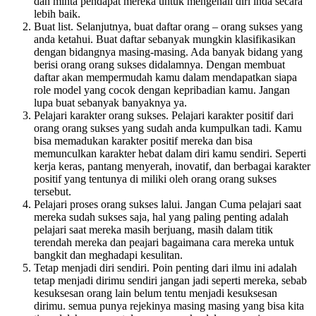
dan minta pendapat mereka untuk mengenali diri inda secara
lebih baik.
Buat list. Selanjutnya, buat daftar orang – orang sukses yang
anda ketahui. Buat daftar sebanyak mungkin klasifikasikan
dengan bidangnya masing-masing. Ada banyak bidang yang
berisi orang orang sukses didalamnya. Dengan membuat
daftar akan mempermudah kamu dalam mendapatkan siapa
role model yang cocok dengan kepribadian kamu. Jangan
lupa buat sebanyak banyaknya ya.
Pelajari karakter orang sukses. Pelajari karakter positif dari
orang orang sukses yang sudah anda kumpulkan tadi. Kamu
bisa memadukan karakter positif mereka dan bisa
memunculkan karakter hebat dalam diri kamu sendiri. Seperti
kerja keras, pantang menyerah, inovatif, dan berbagai karakter
positif yang tentunya di miliki oleh orang orang sukses
tersebut.
Pelajari proses orang sukses lalui. Jangan Cuma pelajari saat
mereka sudah sukses saja, hal yang paling penting adalah
pelajari saat mereka masih berjuang, masih dalam titik
terendah mereka dan peajari bagaimana cara mereka untuk
bangkit dan meghadapi kesulitan.
Tetap menjadi diri sendiri. Poin penting dari ilmu ini adalah
tetap menjadi dirimu sendiri jangan jadi seperti mereka, sebab
kesuksesan orang lain belum tentu menjadi kesuksesan
dirimu. semua punya rejekinya masing masing yang bisa kita