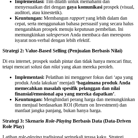
Implementasi:
Tim dilatih untuk memahami dan
menyesuaikan diri dengan
gaya komunikasi
prospek (visual,
auditori, atau kinestetik).
Keuntungan:
Membangun
rapport
yang lebih dalam dan
cepat, serta menggunakan bahasa persuasif yang secara halus
mengarahkan prospek menuju keputusan pembelian. Ini
memungkinkan
salesperson
Anda membaca dan merespons
isyarat non-verbal dengan lebih efektif.
Strategi 2: Value-Based Selling (Penjualan Berbasis Nilai)
Di era internet, prospek sudah pintar dan tidak hanya mencari fitur,
tetapi mencari solusi dan
nilai
yang akan mereka peroleh.
Implementasi:
Pelatihan ini menggeser fokus dari ‘apa yang
produk Anda lakukan’ menjadi
‘bagaimana produk Anda
memecahkan masalah spesifik pelanggan dan nilai
finansial/emosional apa yang mereka dapatkan’
.
Keuntungan:
Menghindari perang harga dan memungkinkan
tim menjual berdasarkan ROI (Return on Investment) dan
manfaat jangka panjang, bukan hanya harga.
Strategi 3: Skenario
Role-Playing
Berbasis Data (Data-Driven
Role Play)
Latihan
role-playing
tradisional seringkali terasa kaku. Strategi