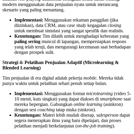
modern menggunakan data penjualan nyata untuk merancang
skenario yang paling menantang.
Implementasi:
Menggunakan rekaman panggilan (jika
diizinkan), data CRM, atau
case study
kegagalan
closing
untuk membuat simulasi yang sangat spesifik dan realistis.
Keuntungan:
Tim dilatih untuk menghadapi keberatan yang
paling sering
muncul di lapangan, mempersiapkan respons
yang telah teruji, dan mengurangi kecemasan saat berhadapan
dengan prospek sulit.
Strategi 4: Pelatihan Penjualan Adaptif (Microlearning &
Blended Learning)
Tim penjualan di era digital adalah pekerja
mobile
. Mereka tidak
punya waktu untuk pelatihan sehari penuh setiap bulan.
Implementasi:
Menggunakan format
microlearning
(video 5-
10 menit, kuis singkat) yang dapat diakses di
smartphone
saat
mereka bepergian. Gabungkan
online learning
(asinkron)
dengan sesi
coaching
tatap muka (sinkron).
Keuntungan:
Materi lebih mudah diserap,
salesperson
dapat
segera menerapkan ilmu yang baru dipelajari, dan proses
pelatihan menjadi berkelanjutan (
on-the-job training
).