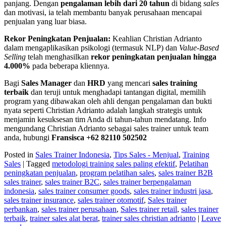
panjang. Dengan
pengalaman lebih dari 20 tahun
di bidang
sales
dan motivasi, ia telah membantu banyak perusahaan mencapai
penjualan yang luar biasa.
Rekor Peningkatan Penjualan:
Keahlian Christian Adrianto
dalam mengaplikasikan psikologi (termasuk NLP) dan
Value-Based
Selling
telah menghasilkan
rekor peningkatan penjualan hingga
4.000%
pada beberapa kliennya.
Bagi
Sales Manager
dan
HRD
yang mencari
sales training
terbaik
dan teruji untuk menghadapi tantangan digital, memilih
program yang dibawakan oleh ahli dengan pengalaman dan bukti
nyata seperti Christian Adrianto adalah langkah strategis untuk
menjamin kesuksesan tim Anda di tahun-tahun mendatang. Info
mengundang Christian Adrianto sebagai sales trainer untuk team
anda, hubungi
Fransisca +62 82110 502502
Posted in
Sales Trainer Indonesia
,
Tips Sales - Menjual
,
Training
Sales
|
Tagged
metodologi training sales paling efektif
,
Pelatihan
peningkatan penjualan
,
program pelatihan sales
,
sales trainer B2B
sales trainer
,
sales trainer B2C
,
sales trainer berpengalaman
indonesia
,
sales trainer consumer goods
,
sales trainer industri jasa
,
sales trainer insurance
,
sales trainer otomotif
,
Sales trainer
perbankan
,
sales trainer perusahaan
,
Sales trainer retail
,
sales trainer
terbaik
,
trainer sales alat berat
,
trainer sales christian adrianto
|
Leave