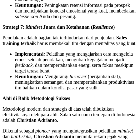
Keuntungan:
Peningkatan retensi informasi pada prospek
dan menciptakan koneksi emosional yang kuat, membedakan
salesperson
Anda dari pesaing.
Strategi 7:
Mindset
Juara dan Ketahanan (
Resilience
)
Penolakan adalah bagian tak terhindarkan dari penjualan.
Sales
training terbaik
harus membekali tim dengan mentalitas yang kuat.
Implementasi:
Pelatihan yang mengajarkan cara mengelola
emosi setelah penolakan, mengubah kegagalan menjadi
feedback
, dan mempertahankan energi serta fokus meskipun
target terasa berat.
Keuntungan:
Mengurangi
turnover
(pergantian staf),
meningkatkan semangat, dan mempertahankan produktivitas
tim bahkan dalam kondisi pasar yang sulit.
Ahli di Balik Metodologi Sukses
Metodologi modern dan strategis di atas telah dibuktikan
efektivitasnya oleh para ahli. Salah satu nama terdepan di Indonesia
adalah
Christian Adrianto
.
Dikenal sebagai
pioneer
yang mengintegrasikan pelatihan
mindset
dan
hard-skills
,
Christian Adrianto
memiliki rekam jejak yang