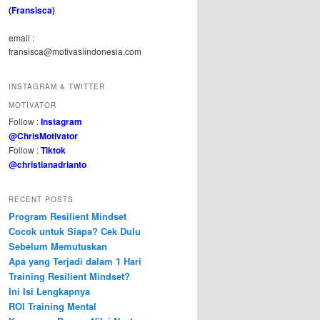
(Fransisca)
email :
fransisca@motivasiindonesia.com
INSTAGRAM & TWITTER
MOTIVATOR
Follow :
Instagram
@ChrisMotivator
Follow :
Tiktok
@christianadrianto
RECENT POSTS
Program Resilient Mindset
Cocok untuk Siapa? Cek Dulu
Sebelum Memutuskan
Apa yang Terjadi dalam 1 Hari
Training Resilient Mindset?
Ini Isi Lengkapnya
ROI Training Mental