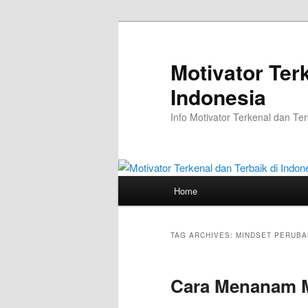
Skip
Skip
to
to
primary
secondary
Motivator Ter
content
content
Indonesia
Info Motivator Terkenal dan Ter
Main
Home
menu
TAG ARCHIVES:
MINDSET PERUB
Cara Menanam M