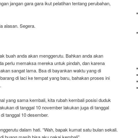
gan jangan gara gara ikut pelatihan tentang perubahan,
da alasan. Segera.
 anak buah anda akan menggerutu. Bahkan anda akan
nda perlu memaksa mereka untuk pindah, dan karena
 akan sangat lama. Bsa di bayankan waktu yang di
rang di laci ke tempat yang baru, bahakan proses ini
.
al yang sama kembali, kita rubah kembali posisi duduk
lakukan di tanggal 10 november lakukan juga di tanggal
 di tanggal 10 desember.
ggerutu dalam hati. “Wah, bapak kumat satu bulan sekali.
di buang masih bisa aku pakai kembali”